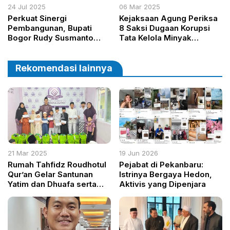
24 Jul 2025
06 Mar 2025
Perkuat Sinergi
Kejaksaan Agung Periksa
Pembangunan, Bupati
8 Saksi Dugaan Korupsi
Bogor Rudy Susmanto
Tata Kelola Minyak
Terima Audiensi APDESI
Mentah PT Pertamina
Rekomendasi lainnya
21 Mar 2025
19 Jun 2026
Rumah Tahfidz Roudhotul
Pejabat di Pekanbaru:
Qur’an Gelar Santunan
Istrinya Bergaya Hedon,
Yatim dan Dhuafa serta
Aktivis yang Dipenjara
Buka Bersama dalam
Agenda Sabuk 2025