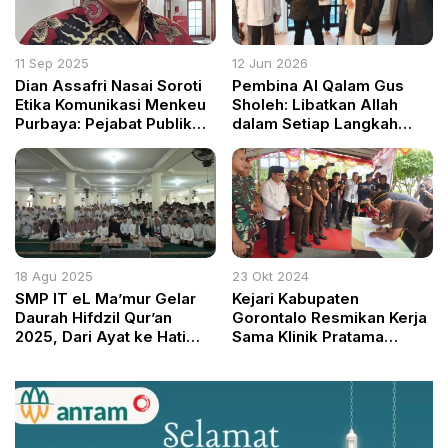
11 Sep 2025
12 Jun 2026
Dian Assafri Nasai Soroti
Pembina Al Qalam Gus
Etika Komunikasi Menkeu
Sholeh: Libatkan Allah
Purbaya: Pejabat Publik
dalam Setiap Langkah
Harus Rendah Hati dan
Kehidupan dan Tugas
Responsif
Jurnalistik
18 Agu 2025
23 Okt 2024
SMP IT eL Ma’mur Gelar
Kejari Kabupaten
Daurah Hifdzil Qur’an
Gorontalo Resmikan Kerja
2025, Dari Ayat ke Hati
Sama Klinik Pratama
Menumbuhkan Cinta Al-
Adhyaksa dengan BPJS
Qur’an
Kesehatan