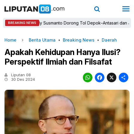
Bupati Rudy Susmanto Dorong Tol Depok–Antasari dan Jalan Tamb
BREAKING NEWS
Home
Berita Utama
•
Breaking News
•
Daerah
Apakah Kehidupan Hanya Ilusi?
Perspektif Ilmiah dan Filsafat
Liputan 08
WhatsAp
Faceb
X
30 Des 2024