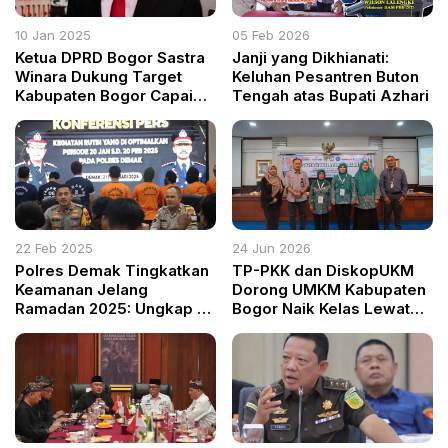
10 Jan 2025
05 Feb 2026
Ketua DPRD Bogor Sastra
Janji yang Dikhianati:
Winara Dukung Target
Keluhan Pesantren Buton
Kabupaten Bogor Capai
Tengah atas Bupati Azhari
100% ODF
22 Feb 2025
24 Jun 2026
Polres Demak Tingkatkan
​TP-PKK dan DiskopUKM
Keamanan Jelang
Dorong UMKM Kabupaten
Ramadan 2025: Ungkap 5
Bogor Naik Kelas Lewat
Kasus Narkoba dan
Digitalisasi dan Akses
Amankan Ribuan Botol
Modal
Miras