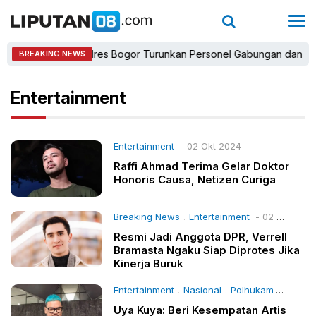
Kapolres Bogor Turunkan Personel Gabungan dan Brimob, 
BREAKING NEWS
Entertainment
Entertainment
- 02 Okt 2024
Raffi Ahmad Terima Gelar Doktor
Honoris Causa, Netizen Curiga
Breaking News
Entertainment
- 02 Okt 2024
.
Resmi Jadi Anggota DPR, Verrell
Bramasta Ngaku Siap Diprotes Jika
Kinerja Buruk
Entertainment
Nasional
Polhukam
- 02 Ok
.
.
Uya Kuya: Beri Kesempatan Artis