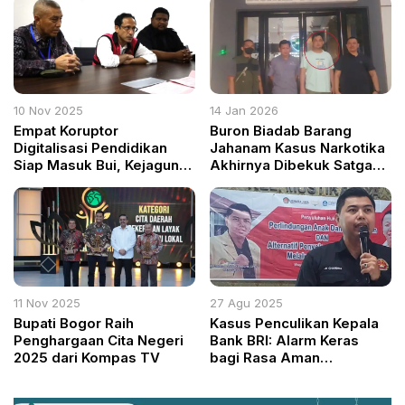
SDA Berbasis Teknologi
dan Kedaulatan Nasional
10 Nov 2025
14 Jan 2026
Empat Koruptor
Buron Biadab Barang
Digitalisasi Pendidikan
Jahanam Kasus Narkotika
Siap Masuk Bui, Kejagung
Akhirnya Dibekuk Satgas
Resmi Serahkan ke Jaksa
SIRI Kejaksaan Agung
Penuntut Umum
11 Nov 2025
27 Agu 2025
Bupati Bogor Raih
Kasus Penculikan Kepala
Penghargaan Cita Negeri
Bank BRI: Alarm Keras
2025 dari Kompas TV
bagi Rasa Aman
Masyarakat