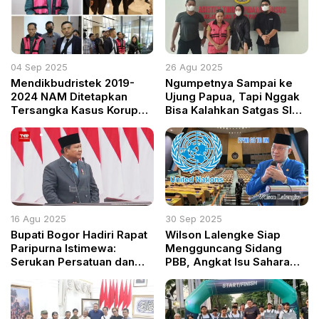
04 Sep 2025
26 Agu 2025
Mendikbudristek 2019-
Ngumpetnya Sampai ke
2024 NAM Ditetapkan
Ujung Papua, Tapi Nggak
Tersangka Kasus Korupsi
Bisa Kalahkan Satgas SIRI
Pengadaan Chromebook
— Buronan Proyek Jalan
Malah Ketemu Jalan Buntu!
16 Agu 2025
30 Sep 2025
Bupati Bogor Hadiri Rapat
Wilson Lalengke Siap
Paripurna Istimewa:
Mengguncang Sidang
Serukan Persatuan dan
PBB, Angkat Isu Sahara
Perang terhadap Korupsi
Maroko dan Pelanggaran
dalam Pidato Kenegaraan
HAM
Presiden Prabowo