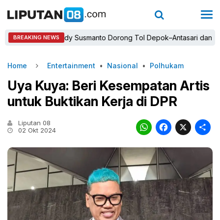
Bupati Rudy Susmanto Dorong Tol Depok–Antasari dan Jalan T
BREAKING NEWS
Home
Entertainment
•
Nasional
•
Polhukam
Uya Kuya: Beri Kesempatan Artis
untuk Buktikan Kerja di DPR
Liputan 08
WhatsAp
Faceb
X
02 Okt 2024