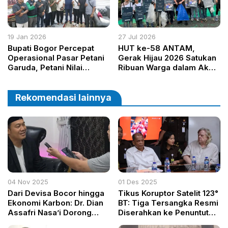
19 Jan 2026
27 Jul 2026
Bupati Bogor Percepat
HUT ke-58 ANTAM,
Operasional Pasar Petani
Gerak Hijau 2026 Satukan
Garuda, Petani Nilai
Ribuan Warga dalam Aksi
Kebijakan Pro-Petani Kecil
Nyata Pelestarian
Lingkungan
Rekomendasi lainnya
04 Nov 2025
01 Des 2025
Dari Devisa Bocor hingga
Tikus Koruptor Satelit 123°
Ekonomi Karbon: Dr. Dian
BT: Tiga Tersangka Resmi
Assafri Nasa’i Dorong
Diserahkan ke Penuntut
Reformasi Tata Kelola
Koneksitas