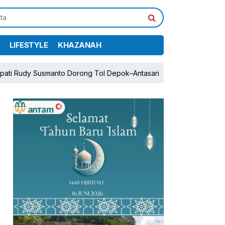
LIFESTYLE
KHAZANAH
usmanto Dorong Tol Depok–Antasari dan Jalan Tambang Demi Per
pp
book
Share