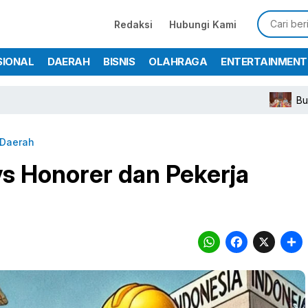
Redaksi
Hubungi Kami
SIONAL
DAERAH
BISNIS
OLAHRAGA
ENTERTAINMENT
Bupati Rudy S
Daerah
vs Honorer dan Pekerja
WhatsA
Face
X