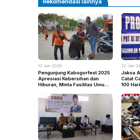
Rekomendasi lainnya
13 Jun 2025
22 Jan 2
Pengunjung Kabogorfest 2025
Jaksa A
Apresiasi Kebersihan dan
Catat C
Hiburan, Minta Fasilitas Umum
100 Har
Ditingkatkan
Prabow