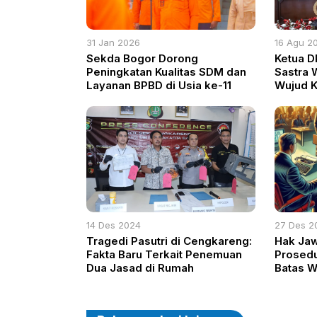
31 Jan 2026
16 Agu 2
Sekda Bogor Dorong
Ketua D
Peningkatan Kualitas SDM dan
Sastra 
Layanan BPBD di Usia ke-11
Wujud 
yang Le
14 Des 2024
27 Des 2
Tragedi Pasutri di Cengkareng:
Hak Ja
Fakta Baru Terkait Penemuan
Prosedu
Dua Jasad di Rumah
Batas W