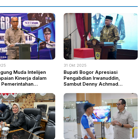
025
31 Okt 2025
gung Muda Intelijen
Bupati Bogor Apresiasi
apaian Kinerja dalam
Pengabdian Irwanuddin,
i Pemerintahan
Sambut Denny Achmad
o-Gibran
Sebagai Kajari Baru