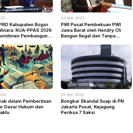
025
23 Mar 2025
PRD Kabupaten Bogor
PWI Pusat Pembekuan PWI
Winara: KUA-PPAS 2026
Jawa Barat oleh Hendry Ch
Komitmen Pembangunan
Bangun Ilegal dan Tanpa
bih Baik
Kewenangan
024
25 Apr 2025
wab dalam Pemberitaan
Bongkar Skandal Suap di PN
r Dasar Hukum dan
Jakarta Pusat, Kejagung
aktu
Periksa 7 Saksi