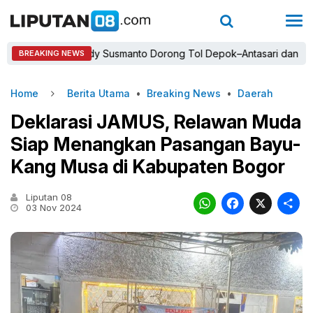
Bupati Rudy Susmanto Dorong Tol Depok–Antasari dan Jalan Tam
BREAKING NEWS
Home
Berita Utama
•
Breaking News
•
Daerah
Deklarasi JAMUS, Relawan Muda
Siap Menangkan Pasangan Bayu-
Kang Musa di Kabupaten Bogor
Liputan 08
WhatsAp
Faceb
X
03 Nov 2024