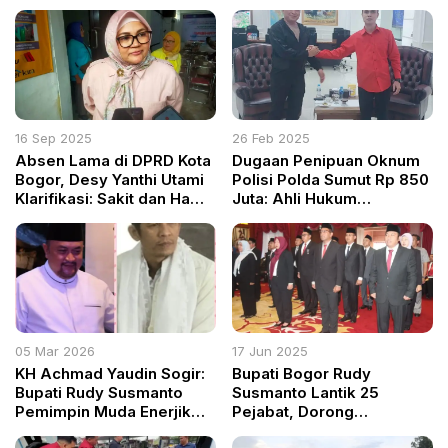
16 Sep 2025
26 Feb 2025
Absen Lama di DPRD Kota
Dugaan Penipuan Oknum
Bogor, Desy Yanthi Utami
Polisi Polda Sumut Rp 850
Klarifikasi: Sakit dan Hamil
Juta: Ahli Hukum
dengan Risiko Tinggi
Kepolisian Sebut PTDH
Solusi Terbaik
05 Mar 2026
17 Jun 2025
KH Achmad Yaudin Sogir:
Bupati Bogor Rudy
Bupati Rudy Susmanto
Susmanto Lantik 25
Pemimpin Muda Enerjik
Pejabat, Dorong
Penuh Ide untuk
Percepatan Pembangunan