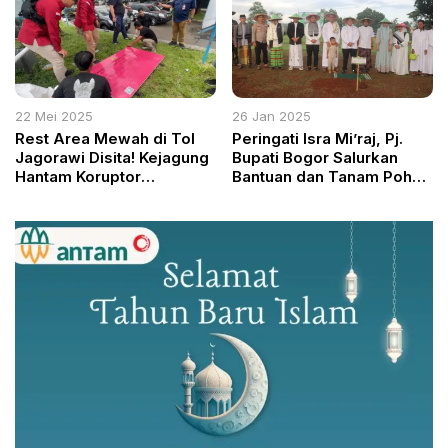
Kabupaten Bogor
22 Mei 2025
26 Jan 2025
Rest Area Mewah di Tol
Peringati Isra Mi’raj, Pj.
Jagorawi Disita! Kejagung
Bupati Bogor Salurkan
Hantam Koruptor
Bantuan dan Tanam Pohon
Komoditas Timah
di Parung