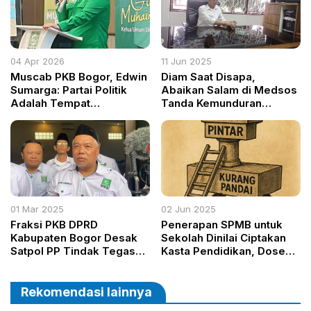
04 Apr 2026
11 Jun 2025
Muscab PKB Bogor, Edwin
Diam Saat Disapa,
Sumarga: Partai Politik
Abaikan Salam di Medsos
Adalah Tempat
Tanda Kemunduran
Perjuangan Menuju
Akhlak dan Krisis
Kemaslahatan Umat
Peradaban
01 Mar 2025
02 Jun 2025
Fraksi PKB DPRD
Penerapan SPMB untuk
Kabupaten Bogor Desak
Sekolah Dinilai Ciptakan
Satpol PP Tindak Tegas
Kasta Pendidikan, Dosen
Tempat Maksiat Selama
dan Orang Tua Kritik
Ramadan
Tajam Sistem Seleksi Baru
Rekomendasi lainnya