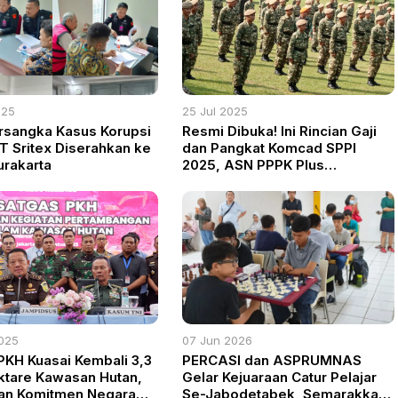
025
25 Jul 2025
rsangka Kasus Korupsi
Resmi Dibuka! Ini Rincian Gaji
PT Sritex Diserahkan ke
dan Pangkat Komcad SPPI
urakarta
2025, ASN PPPK Plus
Tunjangan
025
07 Jun 2026
PKH Kuasai Kembali 3,3
PERCASI dan ASPRUMNAS
ktare Kawasan Hutan,
Gelar Kejuaraan Catur Pelajar
an Komitmen Negara
Se-Jabodetabek, Semarakkan