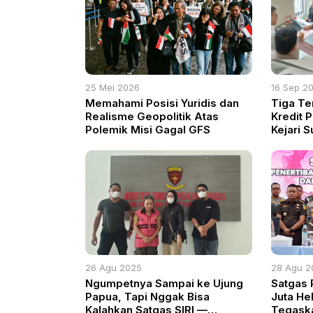
25 Mei 2026
16 Sep 2
Memahami Posisi Yuridis dan
Tiga Te
Realisme Geopolitik Atas
Kredit 
Polemik Misi Gagal GFS
Kejari S
26 Agu 2025
28 Agu 2
Ngumpetnya Sampai ke Ujung
Satgas 
Papua, Tapi Nggak Bisa
Juta He
Kalahkan Satgas SIRI —
Tegask