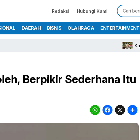
Redaksi
Hubungi Kami
SIONAL
DAERAH
BISNIS
OLAHRAGA
ENTERTAINMENT
Kapolres Bogor T
eh, Berpikir Sederhana Itu
WhatsA
Face
X