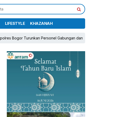
LIFESTYLE
KHAZANAH
urunkan Personel Gabungan dan Brimob, Prioritaskan Pengamanan K
pp
book
Share