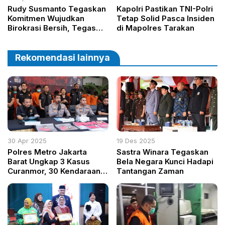
Rudy Susmanto Tegaskan
Kapolri Pastikan TNI-Polri
Komitmen Wujudkan
Tetap Solid Pasca Insiden
Birokrasi Bersih, Tegas
di Mapolres Tarakan
Tolak Jual Beli Jabatan
Rekomendasi lainnya
30 Apr 2025
19 Des 2025
Polres Metro Jakarta
Sastra Winara Tegaskan
Barat Ungkap 3 Kasus
Bela Negara Kunci Hadapi
Curanmor, 30 Kendaraan
Tantangan Zaman
Diamankan dalam Dua
Bulan