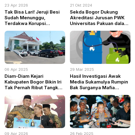
23 Apr 2026
21 Okt 2024
Tak Bisa Lari! Jeruji Besi
Sekda Bogor Dukung
Sudah Menunggu,
Akreditasi Jurusan PWK
Terdakwa Korupsi
Universitas Pakuan dalam
Pertamina Terancam
Asesmen Lapangan
Belasan Tahun Bui
06 Apr 2025
29 Mar 2025
Diam-Diam Kejari
Hasil Investigasi Awak
Kabupaten Bogor Bikin Iri
Media Sukamulya Rumpin
Tak Pernah Ribut Tangkap
Bak Surganya Mafia
Kadis Camat Kades Tapi
Penyuntikan Gas Elpiji
Kok Bersih Semua?
Ilegal
09 Apr 2026
26 Feb 2025