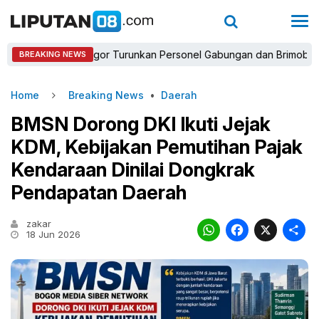
polres Bogor Turunkan Personel Gabungan dan Brimob, Prioritask
BREAKING NEWS
Home
Breaking News
•
Daerah
BMSN Dorong DKI Ikuti Jejak
KDM, Kebijakan Pemutihan Pajak
Kendaraan Dinilai Dongkrak
Pendapatan Daerah
zakar
WhatsAp
Faceb
X
18 Jun 2026