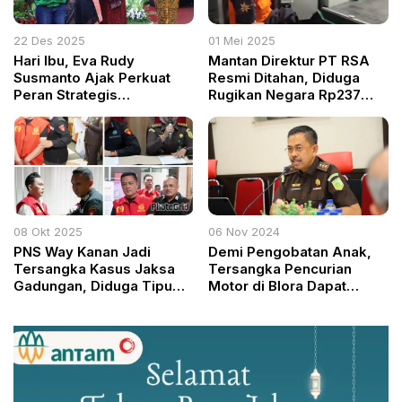
22 Des 2025
01 Mei 2025
Hari Ibu, Eva Rudy
Mantan Direktur PT RSA
Susmanto Ajak Perkuat
Resmi Ditahan, Diduga
Peran Strategis
Rugikan Negara Rp237
Perempuan
Miliar dalam Skandal
Korupsi Lahan BUMD
Cilacap
08 Okt 2025
06 Nov 2024
PNS Way Kanan Jadi
Demi Pengobatan Anak,
Tersangka Kasus Jaksa
Tersangka Pencurian
Gadungan, Diduga Tipu
Motor di Blora Dapat
Pejabat Pemda OKI
Keadilan Restoratif dari
Kejaksaan