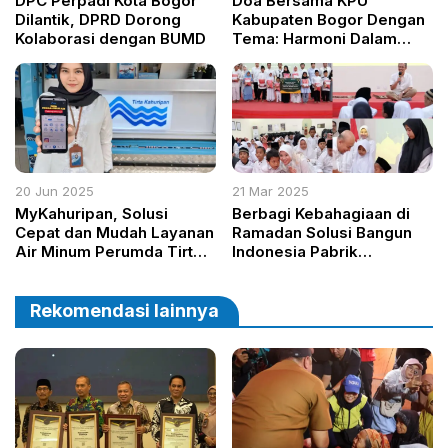
DPC Perpadi Kota Bogor
Doa Bersama KPU
Dilantik, DPRD Dorong
Kabupaten Bogor Dengan
Kolaborasi dengan BUMD
Tema: Harmoni Dalam
Demokrasi Pilkada
Serentak 2024
20 Jun 2025
21 Mar 2025
MyKahuripan, Solusi
Berbagi Kebahagiaan di
Cepat dan Mudah Layanan
Ramadan Solusi Bangun
Air Minum Perumda Tirta
Indonesia Pabrik
Kahuripan
Narogong Santuni Anak
Yatim dan Bagikan Ribuan
Paket Sembako
Rekomendasi lainnya