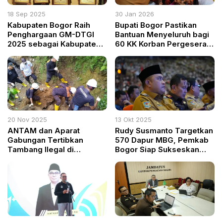
18 Sep 2025
30 Jan 2026
Kabupaten Bogor Raih
Bupati Bogor Pastikan
Penghargaan GM-DTGI
Bantuan Menyeluruh bagi
2025 sebagai Kabupaten
60 KK Korban Pergeseran
Terbaik Kedelapan se-
Tanah di Sukamakmur
Indonesia
20 Nov 2025
13 Okt 2025
ANTAM dan Aparat
Rudy Susmanto Targetkan
Gabungan Tertibkan
570 Dapur MBG, Pemkab
Tambang Ilegal di
Bogor Siap Sukseskan
Nanggung, Dua Titik
Program Gizi Nasional
Ditutup