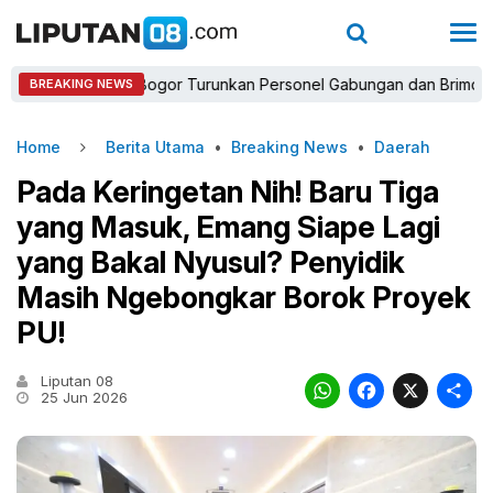
Kapolres Bogor Turunkan Personel Gabungan dan Brimob, Priori
BREAKING NEWS
Home
Berita Utama
•
Breaking News
•
Daerah
Pada Keringetan Nih! Baru Tiga
yang Masuk, Emang Siape Lagi
yang Bakal Nyusul? Penyidik
Masih Ngebongkar Borok Proyek
PU!
Liputan 08
WhatsAp
Faceb
X
25 Jun 2026