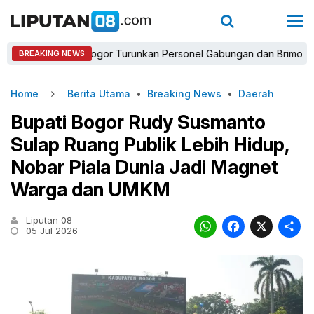
apolres Bogor Turunkan Personel Gabungan dan Brimob, Prioritask
BREAKING NEWS
Home
Berita Utama
•
Breaking News
•
Daerah
Bupati Bogor Rudy Susmanto
Sulap Ruang Publik Lebih Hidup,
Nobar Piala Dunia Jadi Magnet
Warga dan UMKM
Liputan 08
WhatsAp
Faceb
X
05 Jul 2026