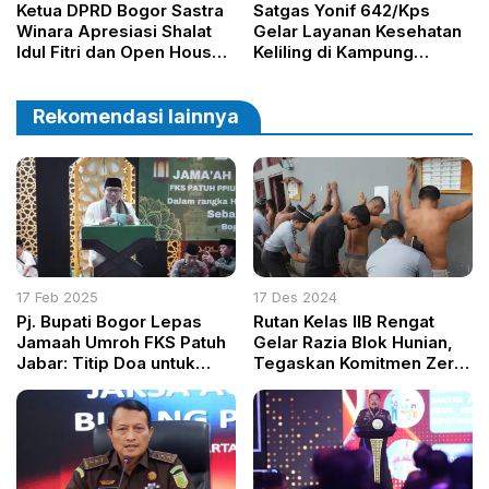
Ketua DPRD Bogor Sastra
Satgas Yonif 642/Kps
Winara Apresiasi Shalat
Gelar Layanan Kesehatan
Idul Fitri dan Open House
Keliling di Kampung
Pemkab di Pakansari
Warwasih, Papua Barat
Rekomendasi lainnya
17 Feb 2025
17 Des 2024
Pj. Bupati Bogor Lepas
Rutan Kelas IIB Rengat
Jamaah Umroh FKS Patuh
Gelar Razia Blok Hunian,
Jabar: Titip Doa untuk
Tegaskan Komitmen Zero
Bangsa
Halinar