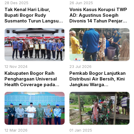
28 Des 2025
26 Jun 2025
Tak Kenal Hari Libur,
Vonis Kasus Korupsi TWP
Bupati Bogor Rudy
AD: Agustinus Soegih
Susmanto Turun Langsung
Divonis 14 Tahun Penjara,
Awasi Infrastruktur dan
Tafieldi 7 Tahun
Sapa Warga di Hari
Minggu
12 Nov 2024
23 Jul 2026
Kabupaten Bogor Raih
Pemkab Bogor Lanjutkan
Penghargaan Universal
Distribusi Air Bersih, Kini
Health Coverage pada
Jangkau Warga
Hari Kesehatan Nasional
Terdampak Kekeringan di
ke-60 Jawa Barat
Tenjo, Jonggol, dan Cariu
12 Mar 2026
01 Jan 2025