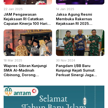
22 Jan 2025
14 Jan 2025
JAM Pengawasan
Jaksa Agung Resmi
Kejaksaan RI Catatkan
Membuka Rakernas
Capaian Kinerja 100 Hari
Kejaksaan RI 2025
Pertama di Era
Tegaskan Transformasi
Kepemimpinan Jaksa
Berkeadilan dan Modern
Agung ST Burhanuddin
18 Mar 2025
30 Nov 2024
Wapres Gibran Kunjungi
Pangdam I/BB Baru
SMA Al-Madinah
Kunjungi Kejati Sumut:
Cibinong, Dorong
Perkuat Sinergi Jaga
Pemanfaatan AI di
Stabilitas dan
Pendidikan
Pembangunan