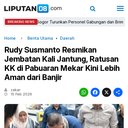
Kapolres Bogor Turunkan Personel Gabungan dan Brimob, Priorita
BREAKING NEWS
Home
Berita Utama
•
Daerah
Rudy Susmanto Resmikan
Jembatan Kali Jantung, Ratusan
KK di Pabuaran Mekar Kini Lebih
Aman dari Banjir
zakar
WhatsAp
Faceb
X
15 Feb 2026