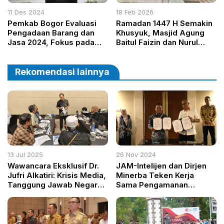
11 Des 2024
18 Feb 2026
Pemkab Bogor Evaluasi
Ramadan 1447 H Semakin
Pengadaan Barang dan
Khusyuk, Masjid Agung
Jasa 2024, Fokus pada
Baitul Faizin dan Nurul
Transformasi Tata Kelola
Wathon Bersolek
yang Transparan
Rekomendasi lainnya
13 Jul 2025
26 Nov 2024
Wawancara Eksklusif Dr.
JAM-Intelijen dan Dirjen
Jufri Alkatiri: Krisis Media,
Minerba Teken Kerja
Tanggung Jawab Negara,
Sama Pengamanan
dan Harapan untuk
Pembangunan Strategis
Jurnalis Generasi Z