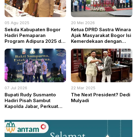
05 Agu 2025
20 Mei 2026
Sekda Kabupaten Bogor
Ketua DPRD Sastra Winara
Hadiri Pemaparan
Ajak Masyarakat Bogor Isi
Program Adipura 2025 di
Kemerdekaan dengan
Jakarta
Karya dan Persatuan
07 Jul 2026
22 Mar 2025
Bupati Rudy Susmanto
The Next President? Dedi
Hadiri Pisah Sambut
Mulyadi
Kapolda Jabar, Perkuat
Kolaborasi Demi Stabilitas
Wilayah