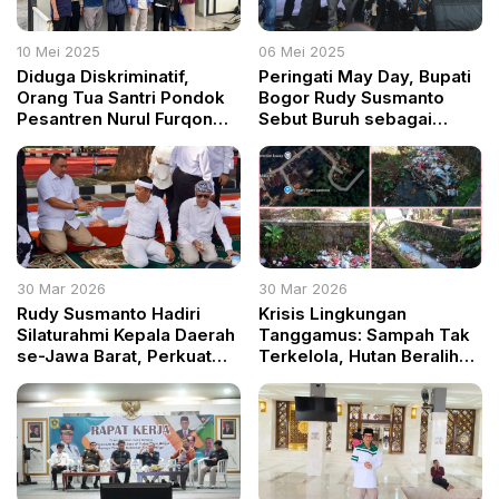
10 Mei 2025
06 Mei 2025
Diduga Diskriminatif,
Peringati May Day, Bupati
Orang Tua Santri Pondok
Bogor Rudy Susmanto
Pesantren Nurul Furqon
Sebut Buruh sebagai
Tempuh Jalur Hukum
Pahlawan Bangsa dan
Terkait Syahadah Al-
Penyumbang
Qur’an
Pembangunan
30 Mar 2026
30 Mar 2026
Rudy Susmanto Hadiri
Krisis Lingkungan
Silaturahmi Kepala Daerah
Tanggamus: Sampah Tak
se-Jawa Barat, Perkuat
Terkelola, Hutan Beralih
Sinergi Pembangunan
Jadi Permukiman, Bupati
Bungkam