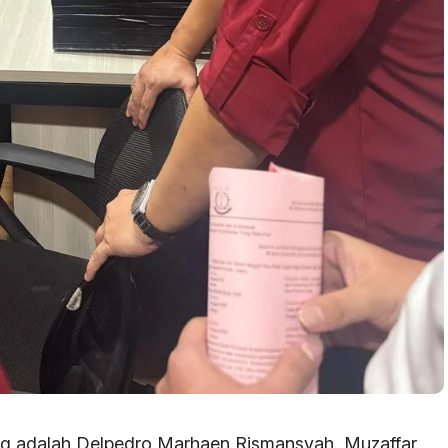
ng adalah Delpedro Marhaen Rismansyah, Muzaffar