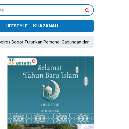
LIFESTYLE
KHAZANAH
n Personel Gabungan dan Brimob, Prioritaskan Pengamanan Konflik
pp
book
Share