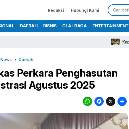
Redaksi
Hubungi Kami
SIONAL
DAERAH
BISNIS
OLAHRAGA
ENTERTAINMENT
Kapolres Bogor Turunka
g News
•
Daerah
kas Perkara Penghasutan
strasi Agustus 2025
WhatsA
Face
X