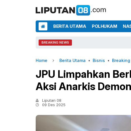
BERITA UTAMA
POLHUKAM
NA
BREAKING NEWS
Home
Berita Utama
•
Bisnis
•
Breakin
JPU Limpahkan Ber
Aksi Anarkis Demon
Liputan 08
09 Des 2025