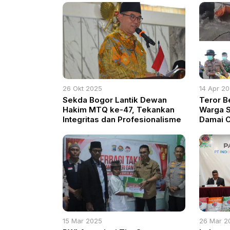
26 Okt 2025
14 Apr 2
Sekda Bogor Lantik Dewan
Teror B
Hakim MTQ ke-47, Tekankan
Warga S
Integritas dan Profesionalisme
Damai C
Evakuas
15 Mar 2025
26 Mar 2