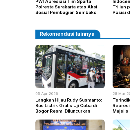
PWI Apresiasi Tim Sparta
Indocem
Polresta Surakarta atas Aksi
Triliun 
Sosial Pembagian Sembako
Posisi 
Domest
Rekomendasi lainnya
05 Apr 2026
28 Mar 2
Langkah Hijau Rudy Susmanto:
Terindi
Bus Listrik Gratis Uji Coba di
Represi
Bogor Resmi Diluncurkan
Majelis
Jonson 
Yudisial