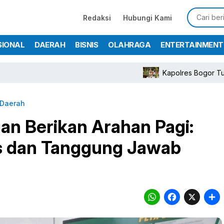
Redaksi
Hubungi Kami
SIONAL
DAERAH
BISNIS
OLAHRAGA
ENTERTAINMENT
Kapolres Bogor Turunkan Persone
Daerah
an Berikan Arahan Pagi:
as dan Tanggung Jawab
WhatsA
Face
X