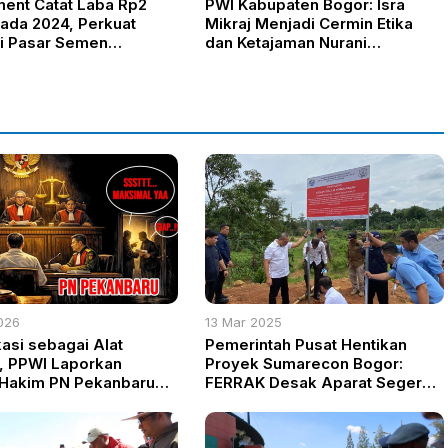
ent Catat Laba Rp2
PWI Kabupaten Bogor: Isra
pada 2024, Perkuat
Mikraj Menjadi Cermin Etika
di Pasar Semen
dan Ketajaman Nurani
ik
Jurnalistik
026
13 Mar 2025
kasi sebagai Alat
Pemerintah Pusat Hentikan
, PPWI Laporkan
Proyek Sumarecon Bogor:
 Hakim PN Pekanbaru
FERRAK Desak Aparat Segera
Parancis Cs ke Komisi
Panggil dan Penjarakan Pihak
yang Terlibat