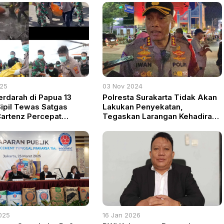
025
03 Nov 2024
erdarah di Papua 13
Polresta Surakarta Tidak Akan
ipil Tewas Satgas
Lakukan Penyekatan,
artenz Percepat
Tegaskan Larangan Kehadiran
i dan Pemburuan KKB
Suporter Tamu di Laga Persis
Solo VS PSS Sleman
025
16 Jan 2026