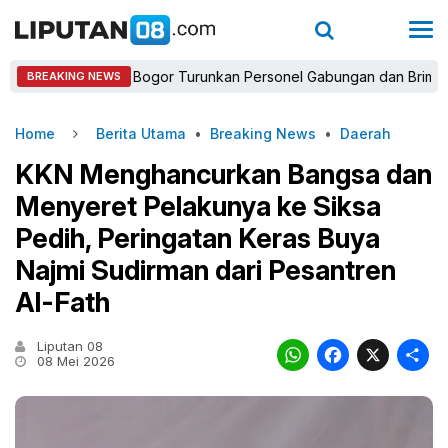
Kapolres Bogor Turunkan Personel Gabungan dan Brimob, Priorit
BREAKING NEWS
Home
Berita Utama
•
Breaking News
•
Daerah
KKN Menghancurkan Bangsa dan
Menyeret Pelakunya ke Siksa
Pedih, Peringatan Keras Buya
Najmi Sudirman dari Pesantren
Al-Fath
Liputan 08
WhatsAp
Faceb
X
08 Mei 2026