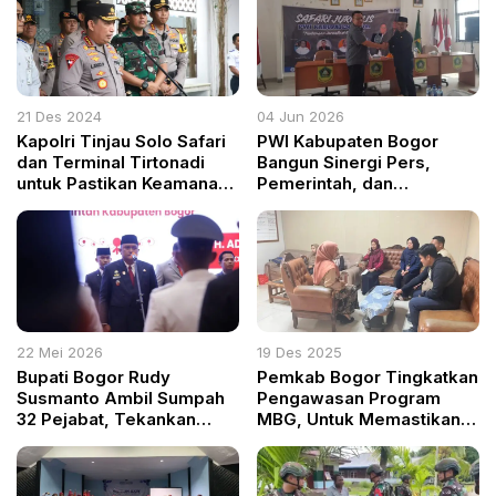
21 Des 2024
04 Jun 2026
Kapolri Tinjau Solo Safari
PWI Kabupaten Bogor
dan Terminal Tirtonadi
Bangun Sinergi Pers,
untuk Pastikan Keamanan
Pemerintah, dan
Nataru
Masyarakat Melalui Safari
Jurnalis di Sukajaya
22 Mei 2026
19 Des 2025
Bupati Bogor Rudy
Pemkab Bogor Tingkatkan
Susmanto Ambil Sumpah
Pengawasan Program
32 Pejabat, Tekankan
MBG, Untuk Memastikan
Integritas dan
Makanan Siswa Aman dan
Profesionalisme
Bergizi Baik