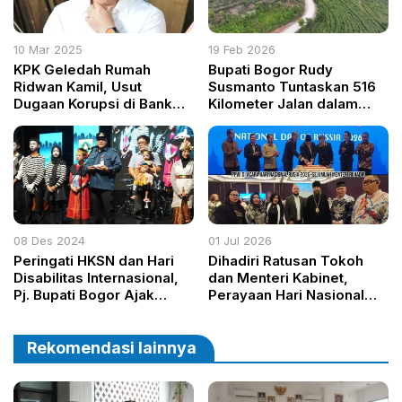
10 Mar 2025
19 Feb 2026
KPK Geledah Rumah
Bupati Bogor Rudy
Ridwan Kamil, Usut
Susmanto Tuntaskan 516
Dugaan Korupsi di Bank
Kilometer Jalan dalam
BJB
Setahun, Fondasi Ekonomi
Daerah Kian Kokoh
08 Des 2024
01 Jul 2026
Peringati HKSN dan Hari
Dihadiri Ratusan Tokoh
Disabilitas Internasional,
dan Menteri Kabinet,
Pj. Bupati Bogor Ajak
Perayaan Hari Nasional
Bangun Masyarakat
Rusia 2026 Berlangsung
Inklusif dan Berkeadilan
Megah
Rekomendasi lainnya