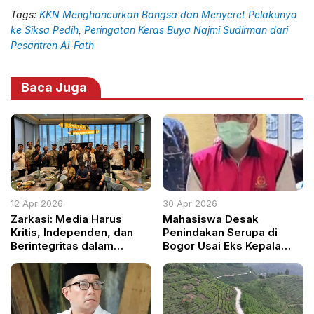
Tags:
KKN Menghancurkan Bangsa dan Menyeret Pelakunya
ke Siksa Pedih
,
Peringatan Keras Buya Najmi Sudirman dari
Pesantren Al-Fath
Baca Juga
12 Apr 2026
30 Apr 2026
Zarkasi: Media Harus
Mahasiswa Desak
Kritis, Independen, dan
Penindakan Serupa di
Berintegritas dalam
Bogor Usai Eks Kepala
Mengawal Pembangunan
BPN Bengkulu Ditahan
Bangsa
dalam Skandal SHM
Kawasan Hutan