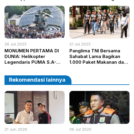
MURI
Hukum Perdata dan Tata
Usaha Negara
26 Jul 2025
21 Jul 2025
MONUMEN PERTAMA DI
Panglima TNI Bersama
DUNIA: Helikopter
Sahabat Lama Bagikan
Legendaris PUMA S.A-
1.000 Paket Makanan dan
330 Kini Jadi Ikon Baru
Gelar Nobar Film Inspiratif
Kabupaten Bogor
“Believe” di Jakarta
Rekomendasi lainnya
21 Jun 2026
06 Jul 2025