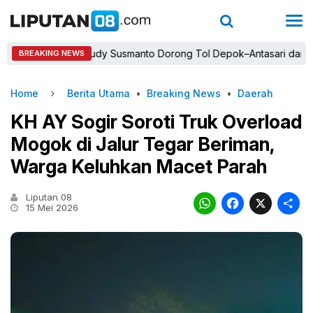
Bupati Rudy Susmanto Dorong Tol Depok–Antasari dan Jalan Ta
BREAKING NEWS
Home
Berita Utama
•
Breaking News
•
Daerah
KH AY Sogir Soroti Truk Overload
Mogok di Jalur Tegar Beriman,
Warga Keluhkan Macet Parah
Liputan 08
WhatsAp
Faceb
X
15 Mei 2026