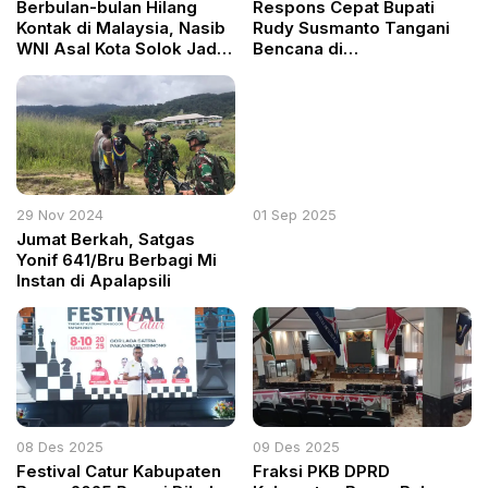
Berbulan-bulan Hilang
Respons Cepat Bupati
Kontak di Malaysia, Nasib
Rudy Susmanto Tangani
WNI Asal Kota Solok Jadi
Bencana di
Perhatian Publik
Megamendung dan
Cisarua: Negara Hadir di
Tengah Rakyat
29 Nov 2024
01 Sep 2025
Jumat Berkah, Satgas
Yonif 641/Bru Berbagi Mi
Instan di Apalapsili
08 Des 2025
09 Des 2025
Festival Catur Kabupaten
Fraksi PKB DPRD