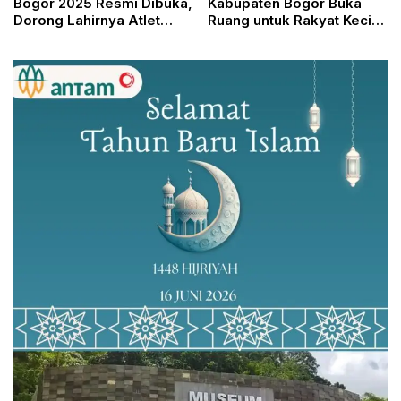
Bogor 2025 Resmi Dibuka,
Kabupaten Bogor Buka
Dorong Lahirnya Atlet
Ruang untuk Rakyat Kecil,
Catur Sehat, Cerdas, dan
Akademisi Soroti DPRD
Berprestasi
yang Hanya Terima
Pengusaha