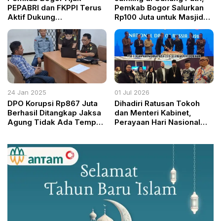
PEPABRI dan FKPPI Terus
Pemkab Bogor Salurkan
Aktif Dukung
Rp100 Juta untuk Masjid
Pembangunan Daerah
Kecamatan
24 Jan 2025
01 Jul 2026
DPO Korupsi Rp867 Juta
Dihadiri Ratusan Tokoh
Berhasil Ditangkap Jaksa
dan Menteri Kabinet,
Agung Tidak Ada Tempat
Perayaan Hari Nasional
Bersembunyi yang Aman
Rusia 2026 Berlangsung
Megah