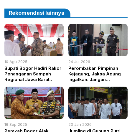
Ekonomi Warga di
terhadap Media
Pedalaman Puncak Papua
Mainstream
Rekomendasi lainnya
10 Agu 2025
24 Jul 2026
Bupati Bogor Hadiri Rakor
Perombakan Pimpinan
Penanganan Sampah
Kejagung, Jaksa Agung
Regional Jawa Barat
Ingatkan: Jangan
Bersama Menteri
Pertaruhkan Marwah
Lingkungan Hidup RI
Institusi
16 Sep 2025
23 Jan 2026
Pemkab Bogor Ajak
Jumling di Gunung Putri,