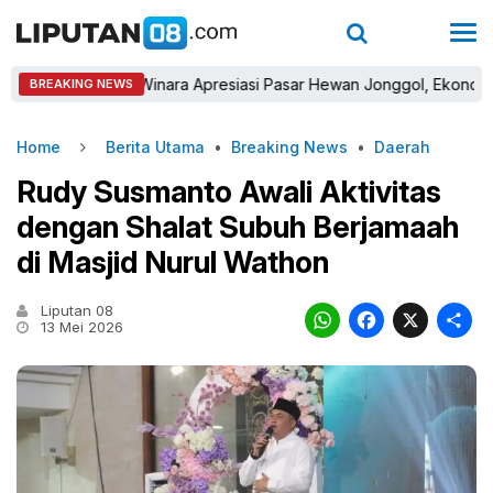
Sastra Winara Apresiasi Pasar Hewan Jonggol, Ekonomi Peter
BREAKING NEWS
Home
Berita Utama
•
Breaking News
•
Daerah
Rudy Susmanto Awali Aktivitas
dengan Shalat Subuh Berjamaah
di Masjid Nurul Wathon
Liputan 08
WhatsAp
Faceb
X
13 Mei 2026