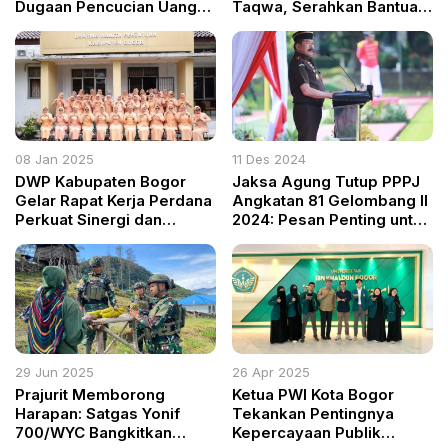
Dugaan Pencucian Uang
Taqwa, Serahkan Bantuan
PT Duta Palma Group
untuk DKM dan Warga
08 Jan 2025
11 Des 2024
DWP Kabupaten Bogor
Jaksa Agung Tutup PPPJ
Gelar Rapat Kerja Perdana
Angkatan 81 Gelombang II
Perkuat Sinergi dan
2024: Pesan Penting untuk
Program Kerja 2025
Para Jaksa Baru
29 Jun 2025
26 Apr 2025
Prajurit Memborong
Ketua PWI Kota Bogor
Harapan: Satgas Yonif
Tekankan Pentingnya
700/WYC Bangkitkan
Kepercayaan Publik