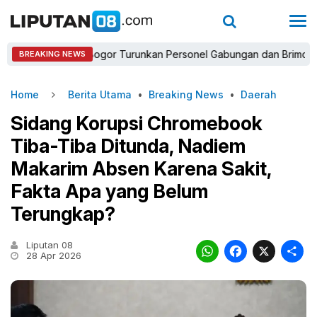
Kapolres Bogor Turunkan Personel Gabungan dan Brimob, Priorita
BREAKING NEWS
Home
Berita Utama
•
Breaking News
•
Daerah
Sidang Korupsi Chromebook
Tiba-Tiba Ditunda, Nadiem
Makarim Absen Karena Sakit,
Fakta Apa yang Belum
Terungkap?
Liputan 08
WhatsAp
Faceb
X
28 Apr 2026