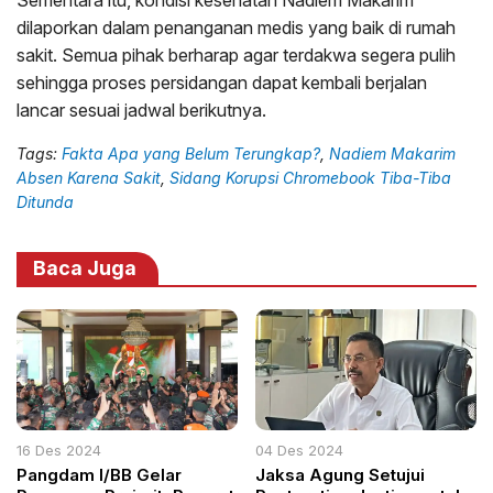
Sementara itu, kondisi kesehatan Nadiem Makarim
dilaporkan dalam penanganan medis yang baik di rumah
sakit. Semua pihak berharap agar terdakwa segera pulih
sehingga proses persidangan dapat kembali berjalan
lancar sesuai jadwal berikutnya.
Tags:
Fakta Apa yang Belum Terungkap?
,
Nadiem Makarim
Absen Karena Sakit
,
Sidang Korupsi Chromebook Tiba-Tiba
Ditunda
Baca Juga
16 Des 2024
04 Des 2024
Pangdam I/BB Gelar
Jaksa Agung Setujui