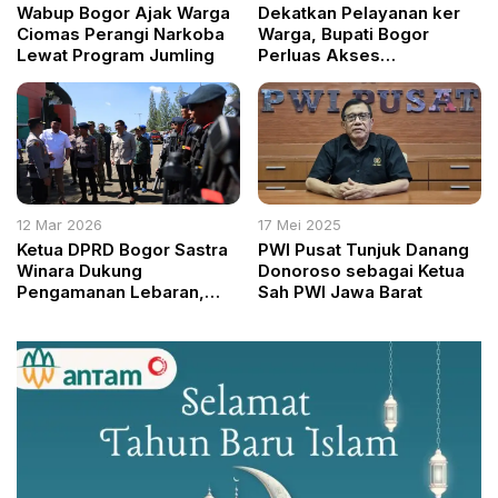
Wabup Bogor Ajak Warga
Dekatkan Pelayanan ker
Ciomas Perangi Narkoba
Warga, Bupati Bogor
Lewat Program Jumling
Perluas Akses
Pembayaran Pajak Daerah
12 Mar 2026
17 Mei 2025
Ketua DPRD Bogor Sastra
PWI Pusat Tunjuk Danang
Winara Dukung
Donoroso sebagai Ketua
Pengamanan Lebaran,
Sah PWI Jawa Barat
Bupati Rudy Susmanto
Pantau Operasi Ketupat
Lodaya 2026