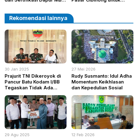
di Kabupaten Bogor
Kendalikan Harga Jelang
Nataru
Rekomendasi lainnya
30 Jan 2025
27 Mei 2026
Prajurit TNI Dikeroyok di
Rudy Susmanto: Idul Adha
Pancur Batu Kodam I/BB
Momentum Keikhlasan
Tegaskan Tidak Ada
dan Kepedulian Sosial
Penjarahan dan Tindak
Tegas Pelaku
29 Agu 2025
12 Feb 2026