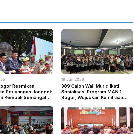
den Danang Donoroso
025
19 Jun 2026
Bogor Resmikan
389 Calon Wali Murid Ikuti
n Perjuangan Jonggol:
Sosialisasi Program MAN 1
n Kembali Semangat
Bogor, Wujudkan Kemitraan
i Hari Veteran Nasional
Pendidikan yang Kolaboratif