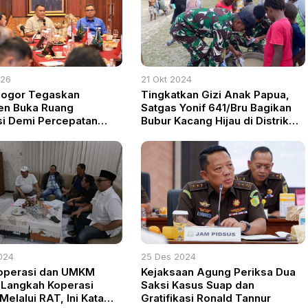
026
21 Okt 2024
Bogor Tegaskan
Tingkatkan Gizi Anak Papua,
en Buka Ruang
Satgas Yonif 641/Bru Bagikan
si Demi Percepatan
Bubur Kacang Hijau di Distrik
gunan Daerah
Eragayam
024
25 Des 2024
operasi dan UMKM
Kejaksaan Agung Periksa Dua
Langkah Koperasi
Saksi Kasus Suap dan
elalui RAT, Ini Kata
Gratifikasi Ronald Tannur