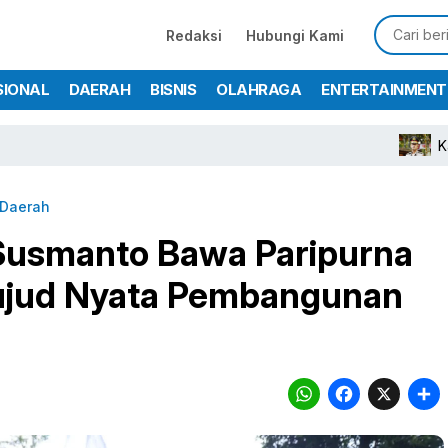
Redaksi
Hubungi Kami
SIONAL
DAERAH
BISNIS
OLAHRAGA
ENTERTAINMENT
Kapolres Bogo
Daerah
Susmanto Bawa Paripurna
Wujud Nyata Pembangunan
WhatsA
Face
X