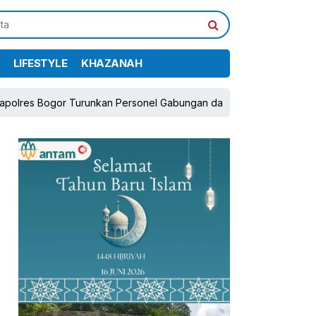
LIFESTYLE
KHAZANAH
r Turunkan Personel Gabungan dan Brimob, Prioritaskan Pengaman
pp
book
Share