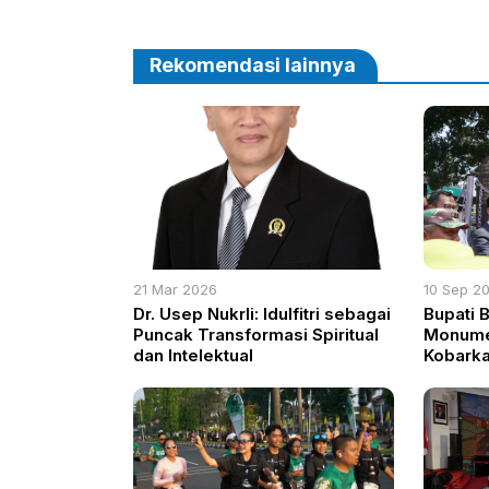
Sekolah dan Lestarikan Budaya
HM. Ra
Lokal
Rekomendasi lainnya
21 Mar 2026
10 Sep 2
Dr. Usep Nukrli: Idulfitri sebagai
Bupati 
Puncak Transformasi Spiritual
Monume
dan Intelektual
Kobarka
Juang d