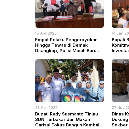
15 Apr 2025
14 Jan 2
Empat Pelaku Pengeroyokan
Bupati 
Hingga Tewas di Demak
Komitm
Ditangkap, Polisi Masih Buru
Investa
Lima Pelaku Lain
Pemban
23 Apr 2025
27 Nov 2
Bupati Rudy Susmanto Tinjau
Dinas K
SDN Terbakar dan Makam
Dukung 
Garisul Fokus Bangun Kembali
Sekber M