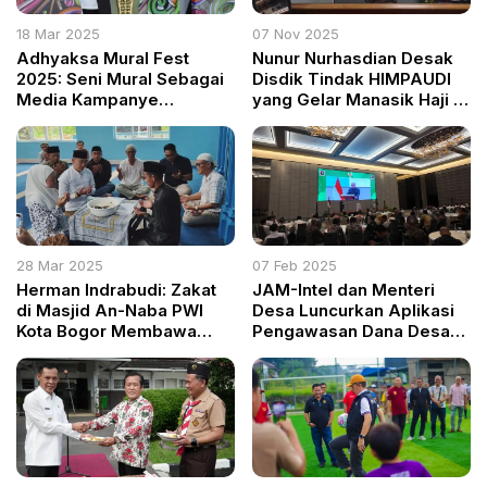
18 Mar 2025
07 Nov 2025
Adhyaksa Mural Fest
Nunur Nurhasdian Desak
2025: Seni Mural Sebagai
Disdik Tindak HIMPAUDI
Media Kampanye
yang Gelar Manasik Haji di
Antikorupsi
Luar Wilayah
28 Mar 2025
07 Feb 2025
Herman Indrabudi: Zakat
JAM-Intel dan Menteri
di Masjid An-Naba PWI
Desa Luncurkan Aplikasi
Kota Bogor Membawa
Pengawasan Dana Desa
Keberkahan bagi Semua
Secara Real-Time