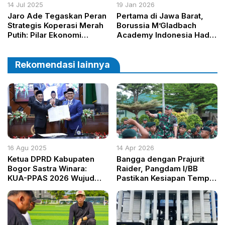
14 Jul 2025
19 Jan 2026
Jaro Ade Tegaskan Peran
Pertama di Jawa Barat,
Strategis Koperasi Merah
Borussia M’Gladbach
Putih: Pilar Ekonomi
Academy Indonesia Hadir
Rakyat Menuju Indonesia
di Kota Bogor
Adil dan Makmur
Rekomendasi lainnya
16 Agu 2025
14 Apr 2026
Ketua DPRD Kabupaten
Bangga dengan Prajurit
Bogor Sastra Winara:
Raider, Pangdam I/BB
KUA-PPAS 2026 Wujud
Pastikan Kesiapan Tempur
Komitmen Pembangunan
Yonif 100/PS di Langkat
yang Lebih Baik