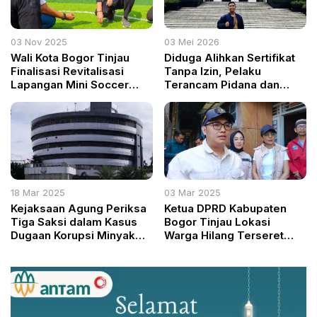
03 Nov 2025
03 Mei 2026
Wali Kota Bogor Tinjau
Diduga Alihkan Sertifikat
Finalisasi Revitalisasi
Tanpa Izin, Pelaku
Lapangan Mini Soccer
Terancam Pidana dan
Taman Manunggal
Rumah Korban Nyaris
Dilelang
18 Mar 2025
03 Mar 2025
Kejaksaan Agung Periksa
Ketua DPRD Kabupaten
Tiga Saksi dalam Kasus
Bogor Tinjau Lokasi
Dugaan Korupsi Minyak
Warga Hilang Terseret
Mentah PT Pertamina
Arus di Cisarua, Imbau
Warga Waspada