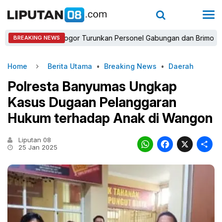
apolres Bogor Turunkan Personel Gabungan dan Brimob, Prioritas
BREAKING NEWS
Home
Berita Utama
•
Breaking News
•
Daerah
Polresta Banyumas Ungkap
Kasus Dugaan Pelanggaran
Hukum terhadap Anak di Wangon
Liputan 08
WhatsAp
Faceb
X
25 Jan 2025