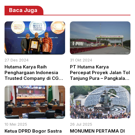
Baca Juga
27 Des 2024
31 Okt 2024
Hutama Karya Raih
PT Hutama Karya
Penghargaan Indonesia
Percepat Proyek Jalan Tol
Trusted Company di CGPI
Tanjung Pura – Pangkalan
2024
Brandan, Perkuat
Konektivitas Sumatera
Utara
10 Mei 2025
26 Jul 2025
Ketua DPRD Bogor Sastra
MONUMEN PERTAMA DI