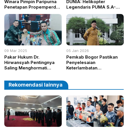
Winara Pimpin Paripurna
DUNIA: Helikopter
Penetapan Propemperda
Legendaris PUMA S.A-
2025 dan Evaluasi LKPJ
330 Kini Jadi Ikon Baru
Bupati
Kabupaten Bogor
09 Mar 2025
05 Jan 2026
Pakar Hukum Dr.
Pemkab Bogor Pastikan
Hirwansyah Pentingnya
Penyelesaian
Saling Menghormati
Keterlambatan
antara Pers dan Kepolisian
Pembayaran Kegiatan TA
dalam Penegakan Hukum
2025 Sesuai Regulasi
Rekomendasi lainnya