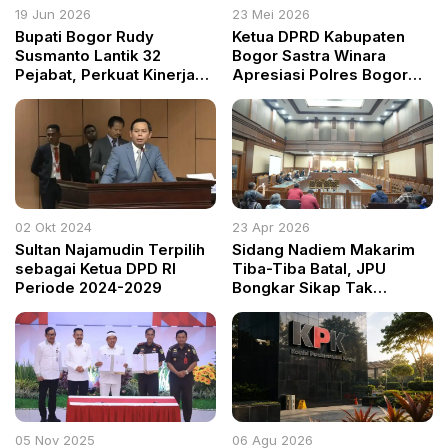
19 Jun 2026
23 Mei 2026
Bupati Bogor Rudy
Ketua DPRD Kabupaten
Susmanto Lantik 32
Bogor Sastra Winara
Pejabat, Perkuat Kinerja
Apresiasi Polres Bogor
Pemerintahan dan
Bongkar Penyalahgunaan
Pelayanan Publik
BBM Subsidi
02 Okt 2024
23 Apr 2026
Sultan Najamudin Terpilih
Sidang Nadiem Makarim
sebagai Ketua DPD RI
Tiba-Tiba Batal, JPU
Periode 2024-2029
Bongkar Sikap Tak
Profesional Pengacara
05 Nov 2025
06 Agu 2026