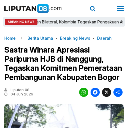
u Hubungan Bilateral, Kolombia Tegaskan Pengakuan Atas Kedaulat
BREAKING NEWS
Home
Berita Utama
•
Breaking News
•
Daerah
Sastra Winara Apresiasi
Paripurna HJB di Nanggung,
Tegaskan Komitmen Pemerataan
Pembangunan Kabupaten Bogor
Liputan 08
WhatsAp
Faceb
X
04 Jun 2026