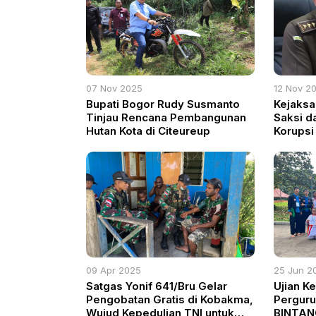
07 Nov 2025
12 Nov 2
Bupati Bogor Rudy Susmanto
Kejaksa
Tinjau Rencana Pembangunan
Saksi d
Hutan Kota di Citeureup
Korupsi
PT Duta
09 Apr 2025
25 Jun 2
Satgas Yonif 641/Bru Gelar
Ujian K
Pengobatan Gratis di Kobakma,
Perguru
Wujud Kepedulian TNI untuk
BINTAN