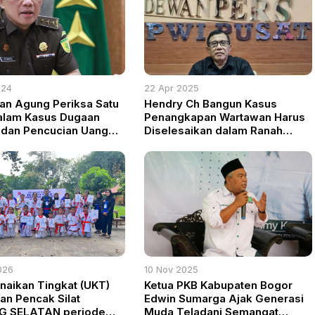
024
22 Apr 2025
an Agung Periksa Satu
Hendry Ch Bangun Kasus
alam Kasus Dugaan
Penangkapan Wartawan Harus
 dan Pencucian Uang
Diselesaikan dalam Ranah
 Palma Group
Dewan Pers, Bukan
Kriminalisasi
026
10 Nov 2025
enaikan Tingkat (UKT)
Ketua PKB Kabupaten Bogor
an Pencak Silat
Edwin Sumarga Ajak Generasi
G SELATAN periode
Muda Teladani Semangat