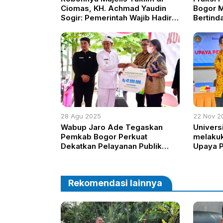
Ciomas, KH. Achmad Yaudin
Bogor M
Sogir: Pemerintah Wajib Hadir,
Bertind
Ibu-Ibu Majelis adalah Penjaga
Sumarga
Doa Bangsa
28 Agu 2025
22 Nov 2
Wabup Jaro Ade Tegaskan
Univers
Pemkab Bogor Perkuat
melaku
Dekatkan Pelayanan Publik
Upaya P
Melalui Rangkaian Kegiatan
Online 
HUT RI ke-80 di Kecamatan
bertemp
Parung
Rekomendasi lainnya