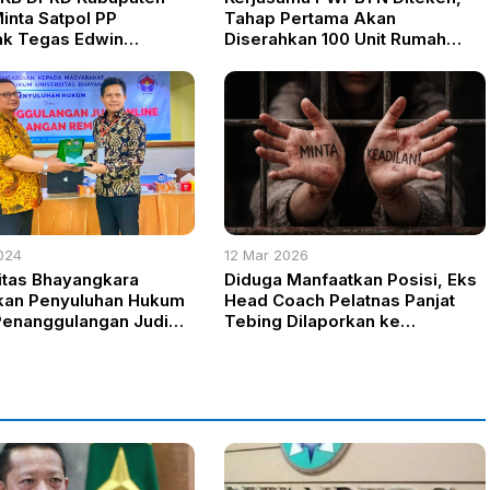
inta Satpol PP
Tahap Pertama Akan
ak Tegas Edwin
Diserahkan 100 Unit Rumah
 Hormati Kesucian
Subsidi Untuk Wartawan Di
Ramadan
Jabodetabek
024
12 Mar 2026
itas Bhayangkara
Diduga Manfaatkan Posisi, Eks
kan Penyuluhan Hukum
Head Coach Pelatnas Panjat
enanggulangan Judi
Tebing Dilaporkan ke
di Kalangan Remaja
Bareskrim atas Kasus
at di SMAN 81 Jakarta
Kekerasan Seksual