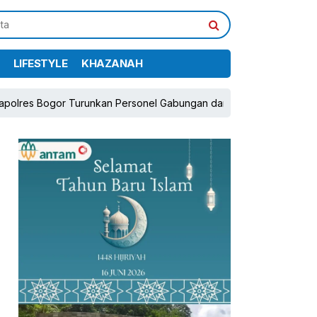
LIFESTYLE
KHAZANAH
or Turunkan Personel Gabungan dan Brimob, Prioritaskan Pengaman
pp
book
Share