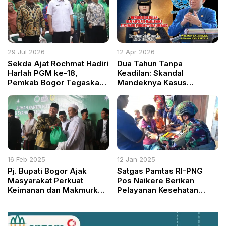
29 Jul 2026
12 Apr 2026
Sekda Ajat Rochmat Hadiri
Dua Tahun Tanpa
Harlah PGM ke-18,
Keadilan: Skandal
Pemkab Bogor Tegaskan
Mandeknya Kasus
Dukungan untuk Guru
Pengeroyokan Jurnalis
Madrasah
Ivan Afriandi di Polres
Majalengka
16 Feb 2025
12 Jan 2025
Pj. Bupati Bogor Ajak
Satgas Pamtas RI-PNG
Masyarakat Perkuat
Pos Naikere Berikan
Keimanan dan Makmurkan
Pelayanan Kesehatan
Masjid
untuk Warga Pedalaman
Papua Barat