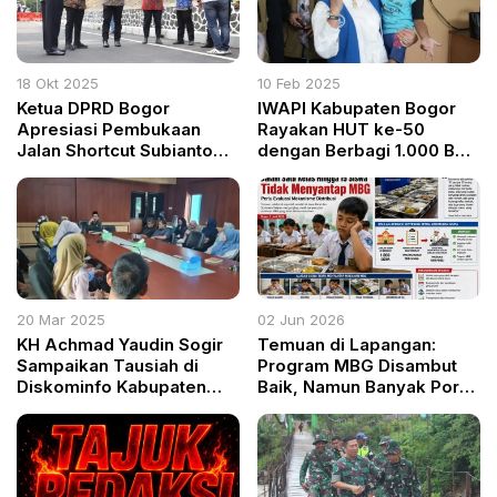
18 Okt 2025
10 Feb 2025
Ketua DPRD Bogor
IWAPI Kabupaten Bogor
Apresiasi Pembukaan
Rayakan HUT ke-50
Jalan Shortcut Subianto
dengan Berbagi 1.000 Box
Sentul: Bukti Nyata
Makanan Bergizi untuk
Pemerataan Infrastruktur
ODGJ dan Anak
Berkebutuhan Khusus
20 Mar 2025
02 Jun 2026
KH Achmad Yaudin Sogir
Temuan di Lapangan:
Sampaikan Tausiah di
Program MBG Disambut
Diskominfo Kabupaten
Baik, Namun Banyak Porsi
Bogor Jutaan Pahala di
Tidak Dimakan Siswa
Bulan Ramadhan