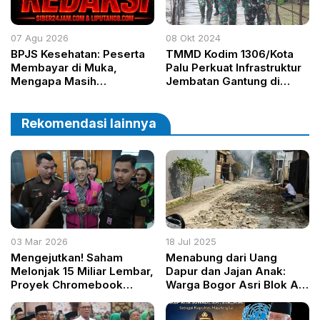
07 Agu 2026
08 Okt 2024
BPJS Kesehatan: Peserta
TMMD Kodim 1306/Kota
Membayar di Muka,
Palu Perkuat Infrastruktur
Mengapa Masih
Jembatan Gantung di
Diperlakukan Berbeda?
Bambasiang, Palasa
Rekomendasi lainnya
03 Mar 2026
18 Jul 2025
Mengejutkan! Saham
Menabung dari Uang
Melonjak 15 Miliar Lembar,
Dapur dan Jajan Anak:
Proyek Chromebook
Warga Bogor Asri Blok AB
Disebut Gagal Total di
Bangun Jalan Sendiri, Saat
Sidang Nadiem
Negara Tak Kunjung Hadir