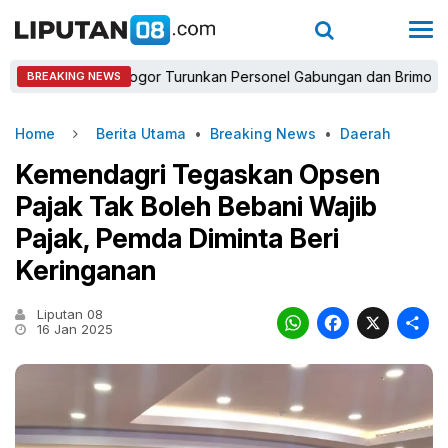
apolres Bogor Turunkan Personel Gabungan dan Brimob, Prioritask
BREAKING NEWS
Home
Berita Utama
•
Breaking News
•
Daerah
Kemendagri Tegaskan Opsen
Pajak Tak Boleh Bebani Wajib
Pajak, Pemda Diminta Beri
Keringanan
Liputan 08
WhatsAp
Faceb
X
16 Jan 2025