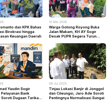
026
10 Mei 2026
usmanto dan KPK Bahas
Warga Gotong Royong Buka
si Birokrasi hingga
Jalan Makam, KH AY Sogir
asan Keuangan Daerah
Desak PUPR Segera Turun
Tangan
026
08 Jul 2025
ad Yaudin Sogir
Tinjau Lokasi Banjir di Jonggol
 Pelayanan Bank
dan Cileungsi, Jaro Ade Soroti
, Soroti Dugaan Tarikan
Pentingnya Normalisasi Sungai
ATM dan Pemblokiran
Nasabah