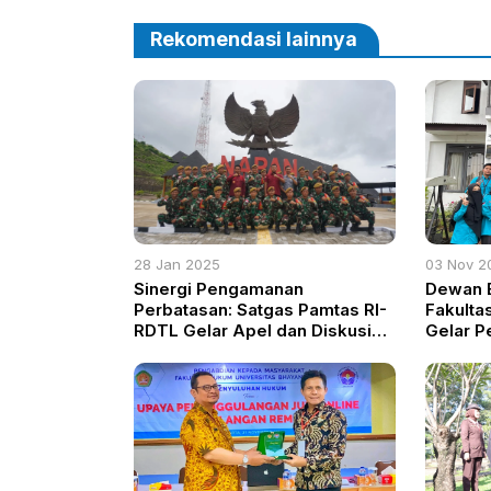
Rekomendasi lainnya
28 Jan 2025
03 Nov 2
Sinergi Pengamanan
Dewan E
Perbatasan: Satgas Pamtas RI-
Fakulta
RDTL Gelar Apel dan Diskusi
Gelar P
Strategis
Dasar, 
Berkomp