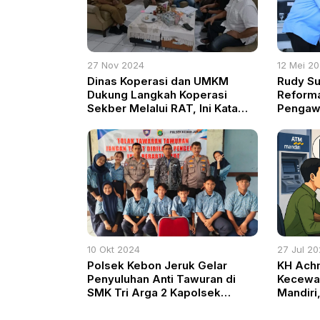
27 Nov 2024
12 Mei 2
Dinas Koperasi dan UMKM
Rudy S
Dukung Langkah Koperasi
Reforma
Sekber Melalui RAT, Ini Kata
Pengaw
HM. Raden Danang Donoroso
10 Okt 2024
27 Jul 2
Polsek Kebon Jeruk Gelar
KH Achm
Penyuluhan Anti Tawuran di
Kecewa
SMK Tri Arga 2 Kapolsek
Mandiri
Sutrisno Tawuran Hancurkan
Fiktif 
Masa Depan
Saldo 