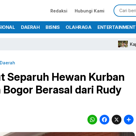
Redaksi
Hubungi Kami
SIONAL
DAERAH
BISNIS
OLAHRAGA
ENTERTAINMENT
Kapolres Bogor T
Daerah
ut Separuh Hewan Kurban
 Bogor Berasal dari Rudy
WhatsA
Face
X