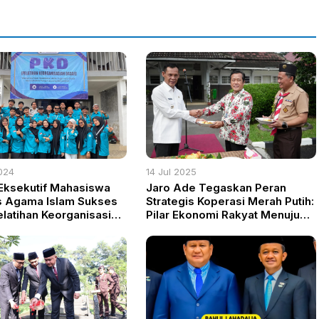
024
14 Jul 2025
ksekutif Mahasiswa
Jaro Ade Tegaskan Peran
s Agama Islam Sukses
Strategis Koperasi Merah Putih:
elatihan Keorganisasian
Pilar Ekonomi Rakyat Menuju
Bentuk Pengurus
Indonesia Adil dan Makmur
eten dan Berkualitas