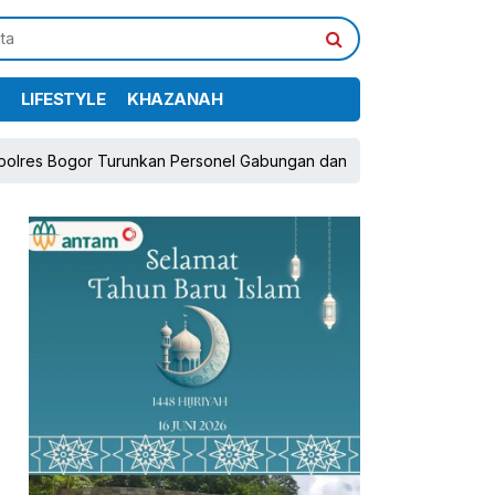
LIFESTYLE
KHAZANAH
urunkan Personel Gabungan dan Brimob, Prioritaskan Pengamanan 
pp
book
Share