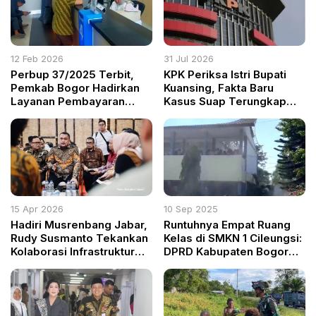
12 Feb 2026
31 Jul 2026
Perbup 37/2025 Terbit,
KPK Periksa Istri Bupati
Pemkab Bogor Hadirkan
Kuansing, Fakta Baru
Layanan Pembayaran
Kasus Suap Terungkap
Pajak di 34 Kecamatan
Lagi
15 Apr 2026
10 Sep 2025
Hadiri Musrenbang Jabar,
Runtuhnya Empat Ruang
Rudy Susmanto Tekankan
Kelas di SMKN 1 Cileungsi:
Kolaborasi Infrastruktur
DPRD Kabupaten Bogor
dan Pelayanan Dasar
Minta Investigasi dan
Perbaikan Infrastruktur
Sekolah