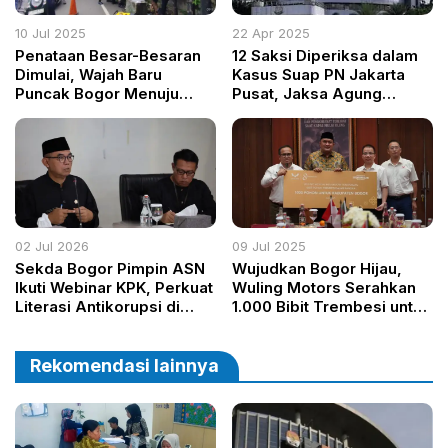
10 Jul 2025
22 Apr 2025
Penataan Besar-Besaran
12 Saksi Diperiksa dalam
Dimulai, Wajah Baru
Kasus Suap PN Jakarta
Puncak Bogor Menuju
Pusat, Jaksa Agung
Destinasi Wisata Kelas
Semua yang Terlibat Akan
Dunia
Masuk Jeruji
02 Jul 2026
09 Jul 2025
Sekda Bogor Pimpin ASN
Wujudkan Bogor Hijau,
Ikuti Webinar KPK, Perkuat
Wuling Motors Serahkan
Literasi Antikorupsi di
1.000 Bibit Trembesi untuk
Lingkungan Pemkab
Program Hutan Kota
Rekomendasi lainnya