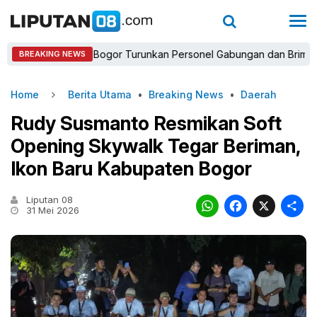
Kapolres Bogor Turunkan Personel Gabungan dan Brimob, Priorita
BREAKING NEWS
Home
Berita Utama
•
Breaking News
•
Daerah
Rudy Susmanto Resmikan Soft
Opening Skywalk Tegar Beriman,
Ikon Baru Kabupaten Bogor
Liputan 08
WhatsAp
Faceb
X
31 Mei 2026