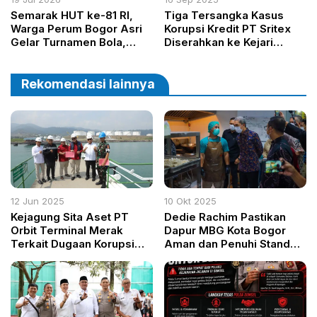
Semarak HUT ke-81 RI,
Tiga Tersangka Kasus
Warga Perum Bogor Asri
Korupsi Kredit PT Sritex
Gelar Turnamen Bola,
Diserahkan ke Kejari
Badminton dan Catur,
Surakarta
Bupati Rudy Susmanto
Beri Dukungan
Rekomendasi lainnya
12 Jun 2025
10 Okt 2025
Kejagung Sita Aset PT
Dedie Rachim Pastikan
Orbit Terminal Merak
Dapur MBG Kota Bogor
Terkait Dugaan Korupsi
Aman dan Penuhi Standar
Minyak Mentah Pertamina
Kesehatan