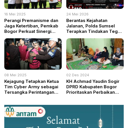
16 Mei 2025
24 Mei 2026
Perangi Premanisme dan
Berantas Kejahatan
Jaga Ketertiban, Pemkab
Jalanan, Polda Sumsel
Bogor Perkuat Sinergi
Terapkan Tindakan Tegas
dengan Polda Jabar dan
Terukur dan Optimalkan
Metro Jaya
Call Center 110
08 Mei 2025
02 Des 2024
Kejagung Tetapkan Ketua
KH Achmad Yaudin Sogir
Tim Cyber Army sebagai
DPRD Kabupaten Bogor
Tersangka Perintangan
Prioritaskan Perbaikan
Penanganan Kasus
Sarana Posyandu
Korupsi