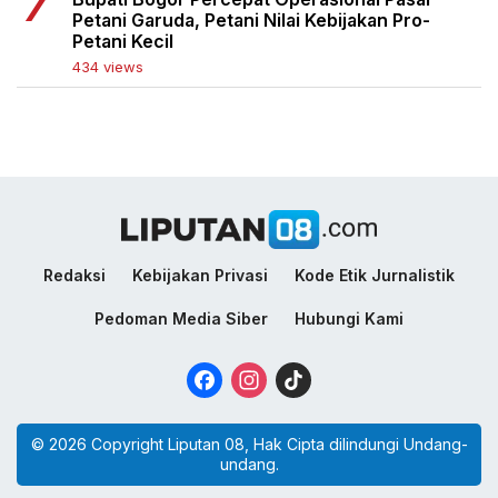
Petani Garuda, Petani Nilai Kebijakan Pro-
Petani Kecil
434 views
Redaksi
Kebijakan Privasi
Kode Etik Jurnalistik
Pedoman Media Siber
Hubungi Kami
Facebook
Instagram
TikTok
© 2026 Copyright Liputan 08, Hak Cipta dilindungi Undang-
undang.