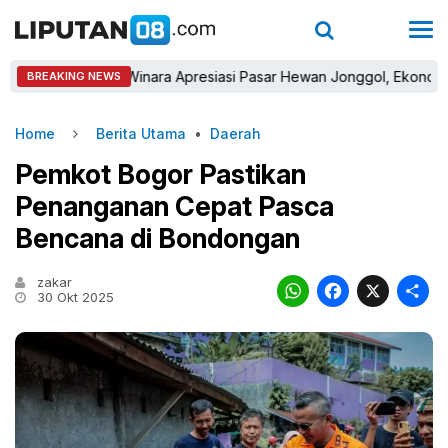
Sastra Winara Apresiasi Pasar Hewan Jonggol, Ekonomi Petern
BREAKING NEWS
Home
Berita Utama
•
Daerah
Pemkot Bogor Pastikan
Penanganan Cepat Pasca
Bencana di Bondongan
zakar
WhatsAp
Faceb
X
30 Okt 2025