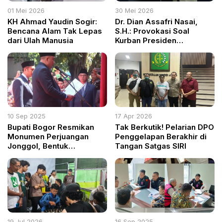
01 Mei 2026
30 Mei 2026
KH Ahmad Yaudin Sogir:
Dr. Dian Assafri Nasai,
Bencana Alam Tak Lepas
S.H.: Provokasi Soal
dari Ulah Manusia
Kurban Presiden
Berpotensi Merusak
Persatuan Bangsa
10 Sep 2025
17 Apr 2026
Bupati Bogor Resmikan
Tak Berkutik! Pelarian DPO
Monumen Perjuangan
Penggelapan Berakhir di
Jonggol, Bentuk
Tangan Satgas SIRI
Penghormatan untuk Para
Veteran
19 Jul 2026
16 Sep 2025