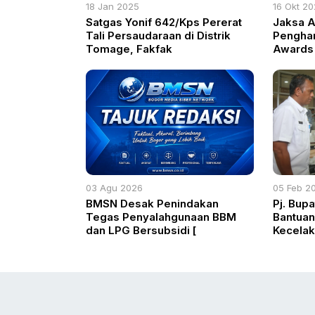
18 Jan 2025
16 Okt 2
Satgas Yonif 642/Kps Pererat
Jaksa A
Tali Persaudaraan di Distrik
Pengha
Tomage, Fakfak
Awards 
Peran E
Korupsi
03 Agu 2026
05 Feb 2
BMSN Desak Penindakan
Pj. Bupa
Tegas Penyalahgunaan BBM
Bantuan
dan LPG Bersubsidi [
Kecelak
Tol Cia