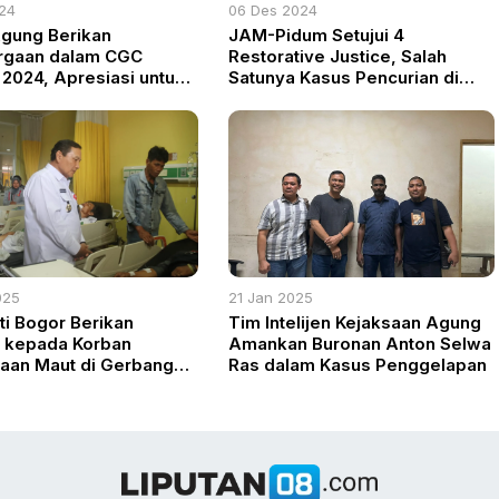
024
06 Des 2024
gung Berikan
JAM-Pidum Setujui 4
rgaan dalam CGC
Restorative Justice, Salah
2024, Apresiasi untuk
Satunya Kasus Pencurian di
dukasi Pencegahan
Lahat
025
21 Jan 2025
ti Bogor Berikan
Tim Intelijen Kejaksaan Agung
 kepada Korban
Amankan Buronan Anton Selwa
aan Maut di Gerbang
Ras dalam Kasus Penggelapan
wi