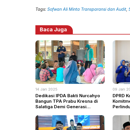
Tags:
Sofwan Ali Minta Transparansi dan Audit
,
Baca Juga
14 Jan 2025
09 Jan 2
Dedikasi IPDA Bakti Nurcahyo
DPRD K
Bangun TPA Prabu Kresna di
Komitm
Salatiga Demi Generasi
Perlind
Berkarakter
Disabili