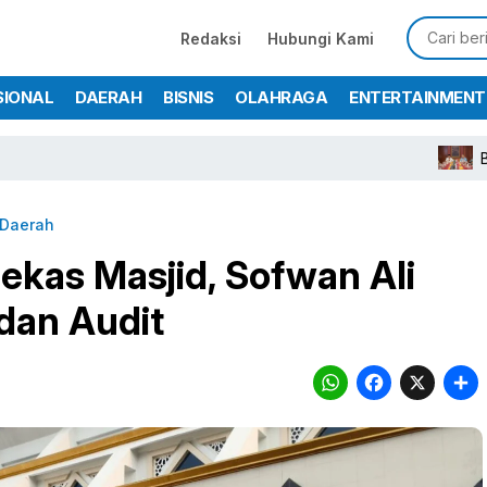
Redaksi
Hubungi Kami
SIONAL
DAERAH
BISNIS
OLAHRAGA
ENTERTAINMENT
Bupati Rudy
Daerah
Bekas Masjid, Sofwan Ali
dan Audit
WhatsA
Face
X