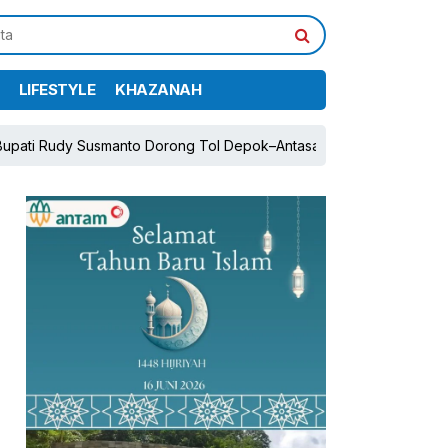
LIFESTYLE
KHAZANAH
 Susmanto Dorong Tol Depok–Antasari dan Jalan Tambang Demi P
pp
book
Share