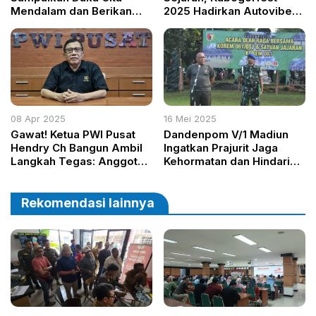
Mendalam dan Berikan
2025 Hadirkan Autovibes
Bantuan kepada Keluarga
Nostalgia Otomotif Tempo
yang Berduka di Distrik
Dulu
Bolakme
08 Apr 2025
16 Mei 2025
Gawat! Ketua PWI Pusat
Dandenpom V/1 Madiun
Hendry Ch Bangun Ambil
Ingatkan Prajurit Jaga
Langkah Tegas: Anggota
Kehormatan dan Hindari
Membelot Dibekukan dan
Pelanggaran
Dicabut Keanggotaannya
Rekomendasi lainnya