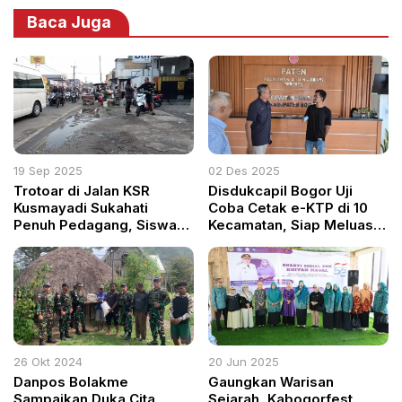
Baca Juga
19 Sep 2025
02 Des 2025
Trotoar di Jalan KSR
Disdukcapil Bogor Uji
Kusmayadi Sukahati
Coba Cetak e-KTP di 10
Penuh Pedagang, Siswa
Kecamatan, Siap Meluas
Terpaksa Jalan di Bahu
ke 40 Kecamatan Tahun
Jalan
2026
26 Okt 2024
20 Jun 2025
Danpos Bolakme
Gaungkan Warisan
Sampaikan Duka Cita
Sejarah, Kabogorfest