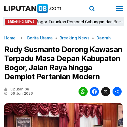
Kapolres Bogor Turunkan Personel Gabungan dan Brimob, Prioritas
BREAKING NEWS
Home
Berita Utama
•
Breaking News
•
Daerah
Rudy Susmanto Dorong Kawasan
Terpadu Masa Depan Kabupaten
Bogor, Jalan Raya hingga
Demplot Pertanian Modern
Liputan 08
WhatsAp
Faceb
X
06 Jun 2026