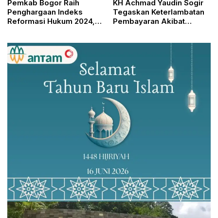
Pemkab Bogor Raih
KH Achmad Yaudin Sogir
Penghargaan Indeks
Tegaskan Keterlambatan
Reformasi Hukum 2024,
Pembayaran Akibat
Peringkat Kedua Nasional
Kendala Sistem dan
Supply Nasional