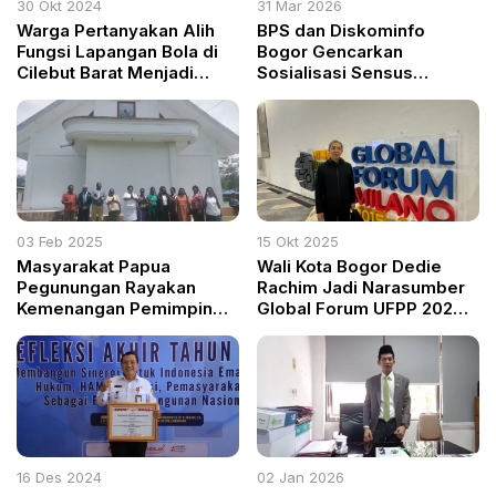
30 Okt 2024
31 Mar 2026
Warga Pertanyakan Alih
BPS dan Diskominfo
Fungsi Lapangan Bola di
Bogor Gencarkan
Cilebut Barat Menjadi
Sosialisasi Sensus
Fasilitas Sosial dan Umum
Ekonomi 2026, Data
Akurat Jadi Kunci
Pembangunan
03 Feb 2025
15 Okt 2025
Masyarakat Papua
Wali Kota Bogor Dedie
Pegunungan Rayakan
Rachim Jadi Narasumber
Kemenangan Pemimpin
Global Forum UFPP 2025
Terpilih
di Milan
16 Des 2024
02 Jan 2026