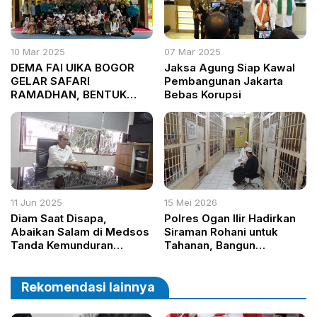
10 Mar 2025
07 Mar 2025
DEMA FAI UIKA BOGOR
Jaksa Agung Siap Kawal
GELAR SAFARI
Pembangunan Jakarta
RAMADHAN, BENTUK
Bebas Korupsi
PENGABDIAN
MAHASISWA KEPADA
MASYARAKAT
11 Jun 2025
15 Mei 2026
Diam Saat Disapa,
Polres Ogan Ilir Hadirkan
Abaikan Salam di Medsos
Siraman Rohani untuk
Tanda Kemunduran
Tahanan, Bangun
Akhlak dan Krisis
Kesadaran dan Harapan
Peradaban
Baru
Rekomendasi lainnya