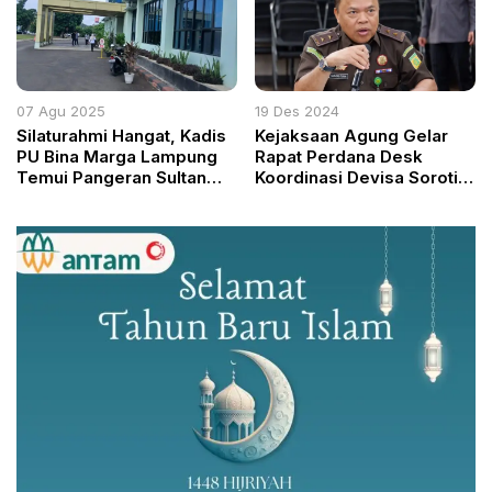
Skema Bantuan 2026
07 Agu 2025
19 Des 2024
Silaturahmi Hangat, Kadis
Kejaksaan Agung Gelar
PU Bina Marga Lampung
Rapat Perdana Desk
Temui Pangeran Sultan
Koordinasi Devisa Soroti
Pengayom Adat Demi
Kebocoran Penerimaan
Kemajuan Tanggamus
Negara