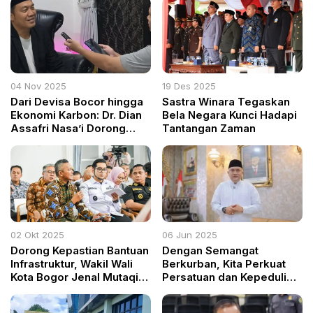
04 Nov 2025
19 Des 2025
Dari Devisa Bocor hingga
Sastra Winara Tegaskan
Ekonomi Karbon: Dr. Dian
Bela Negara Kunci Hadapi
Assafri Nasa’i Dorong
Tantangan Zaman
Reformasi Tata Kelola
SDA Berbasis Teknologi
dan Kedaulatan Nasional
02 Okt 2025
06 Jun 2025
Dorong Kepastian Bantuan
Dengan Semangat
Infrastruktur, Wakil Wali
Berkurban, Kita Perkuat
Kota Bogor Jenal Mutaqin
Persatuan dan Kepedulian
Tegaskan Usulan Jalan
Sosial di Kabupaten Bogor
Saleh Danasasmita Masuk