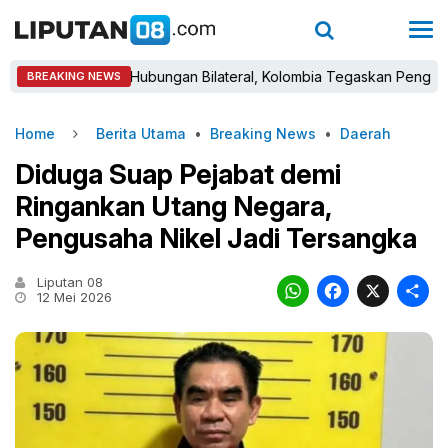
bak Baru Hubungan Bilateral, Kolombia Tegaskan Pengakuan Atas 
BREAKING NEWS
Home
Berita Utama
•
Breaking News
•
Daerah
Diduga Suap Pejabat demi
Ringankan Utang Negara,
Pengusaha Nikel Jadi Tersangka
Liputan 08
WhatsAp
Faceb
X
12 Mei 2026