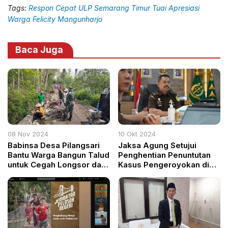
Tags:
Respon Cepat ULP Semarang Timur Tuai Apresiasi
Warga Felicity Mangunharjo
Baca Juga
08 Nov 2024
10 Okt 2024
Babinsa Desa Pilangsari
Jaksa Agung Setujui
Bantu Warga Bangun Talud
Penghentian Penuntutan
untuk Cegah Longsor dan
Kasus Pengeroyokan di
Lancarkan Aliran Air
Tangerang Selatan
Berdasarkan Keadilan
Restoratif