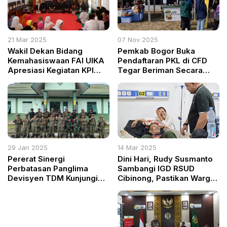
21 Mar 2025
07 Nov 2025
Wakil Dekan Bidang
Pemkab Bogor Buka
Kemahasiswaan FAI UIKA
Pendaftaran PKL di CFD
Apresiasi Kegiatan KPI
Tegar Beriman Secara
Mengabdi 2025
Online
29 Jan 2025
14 Mar 2025
Pererat Sinergi
Dini Hari, Rudy Susmanto
Perbatasan Panglima
Sambangi IGD RSUD
Devisyen TDM Kunjungi
Cibinong, Pastikan Warga
Pos Gabma di Kapuas
Dapat Pelayanan Optimal
Hulu