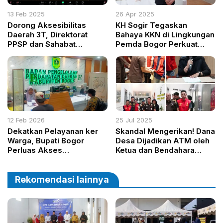
13 Feb 2025
26 Apr 2025
Dorong Aksesibilitas
KH Sogir Tegaskan
Daerah 3T, Direktorat
Bahaya KKN di Lingkungan
PPSP dan Sahabat
Pemda Bogor Perkuat
Pedalaman Bahas
Iman Persempit
Kolaborasi Pembangunan
Kesempatan
Jembatan Gantung
12 Feb 2026
25 Jul 2025
Dekatkan Pelayanan ker
Skandal Mengerikan! Dana
Warga, Bupati Bogor
Desa Dijadikan ATM oleh
Perluas Akses
Ketua dan Bendahara
Pembayaran Pajak Daerah
Forum Kades, Kejati
Sumsel OTT di Kantor
Camat
Rekomendasi lainnya