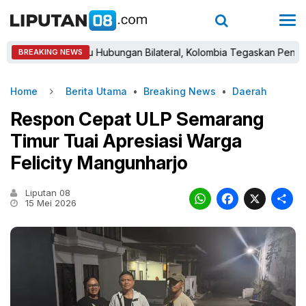
Babak Baru Hubungan Bilateral, Kolombia Tegaskan Pengakuan Ata
BREAKING NEWS
Home
Berita Utama
•
Breaking News
•
Daerah
Respon Cepat ULP Semarang
Timur Tuai Apresiasi Warga
Felicity Mangunharjo
Liputan 08
WhatsAp
Faceb
X
15 Mei 2026