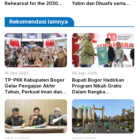
Rehearsal for the 2030
Yatim dan Dhuafa serta
World Cup
Buka Bersama dalam
Agenda Sabuk 2025
Rekomendasi lainnya
16 Des 2025
08 Agu 2025
TP-PKK Kabupaten Bogor
Bupati Bogor Hadirkan
Gelar Pengajian Akhir
Program Nikah Gratis
Tahun, Perkuat Iman dan
Dalam Rangka
Ukhuwah
Memperingati HUT ke-80
Kemerdekaan RI