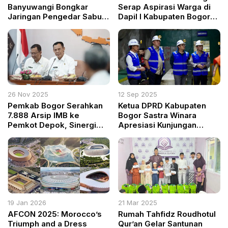
Banyuwangi Bongkar
Serap Aspirasi Warga di
Jaringan Pengedar Sabu,
Dapil I Kabupaten Bogor
63 Paket Diamankan!
melalui Kegiatan Reses
DPRD
26 Nov 2025
12 Sep 2025
Pemkab Bogor Serahkan
Ketua DPRD Kabupaten
7.888 Arsip IMB ke
Bogor Sastra Winara
Pemkot Depok, Sinergi
Apresiasi Kunjungan
Kearsipan Kian Kuat
Bupati Rudy ke Tambang
Emas PT Antam di
Nanggung
19 Jan 2026
21 Mar 2025
AFCON 2025: Morocco’s
Rumah Tahfidz Roudhotul
Triumph and a Dress
Qur’an Gelar Santunan