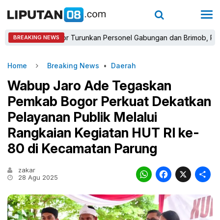
olres Bogor Turunkan Personel Gabungan dan Brimob, Prioritaska
BREAKING NEWS
Home
Breaking News
•
Daerah
Wabup Jaro Ade Tegaskan
Pemkab Bogor Perkuat Dekatkan
Pelayanan Publik Melalui
Rangkaian Kegiatan HUT RI ke-
80 di Kecamatan Parung
zakar
WhatsAp
Faceb
X
28 Agu 2025