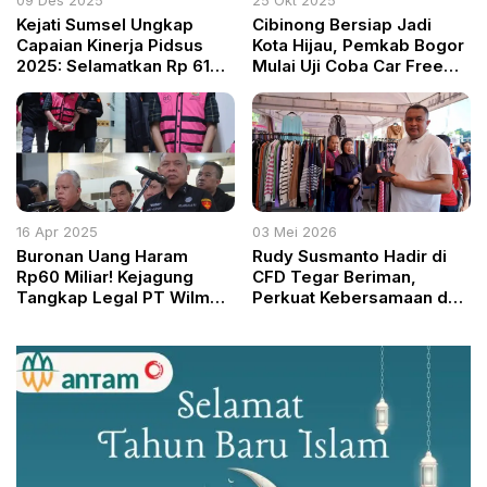
09 Des 2025
25 Okt 2025
Kejati Sumsel Ungkap
Cibinong Bersiap Jadi
Capaian Kinerja Pidsus
Kota Hijau, Pemkab Bogor
2025: Selamatkan Rp 615
Mulai Uji Coba Car Free
Miliar dan Tangani
Day Minggu Esok
Sejumlah Kasus Besar
16 Apr 2025
03 Mei 2026
Buronan Uang Haram
Rudy Susmanto Hadir di
Rp60 Miliar! Kejagung
CFD Tegar Beriman,
Tangkap Legal PT Wilmar
Perkuat Kebersamaan dan
dalam Skandal Suap
Gaya Hidup Sehat Warga
Perkara