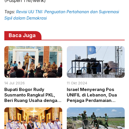
(Puspen TNI/wenk)
Tags:
Revisi UU TNI: Penguatan Pertahanan dan Supremasi
Sipil dalam Demokrasi
Baca Juga
14 Jul 2026
11 Okt 2024
Bupati Bogor Rudy
Israel Menyerang Pos
Susmanto Rangkul PKL,
UNIFIL di Lebanon, Dua
Beri Ruang Usaha dengan
Penjaga Perdamaian
Syarat Jaga Kebersihan
Terluka: Pernyataan
Resmi dari Berbagai Pihak