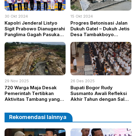
30 Okt 2024
15 Okt 2024
Kapolri Jenderal Listyo
Progres Betonisasi Jalan
Sigit Prabowo Dianugerahi
Dukuh Gatel – Dukuh Jetis
Panglima Gagah Pasukan
Desa Tambakboyo
Polis (PGPP) oleh Raja
Dikebut, Warga Antusias
Malaysia
Bantu Satgas TMMD
29 Nov 2025
26 Des 2025
720 Warga Maja Desak
Bupati Bogor Rudy
Pemerintah Tertibkan
Susmanto Awali Refleksi
Aktivitas Tambang yang
Akhir Tahun dengan Salat
Sebabkan Debu dan
Subuh Berjamaah di
Lumpur
Masjid Raya Nurul Wathon
Rekomendasi lainnya