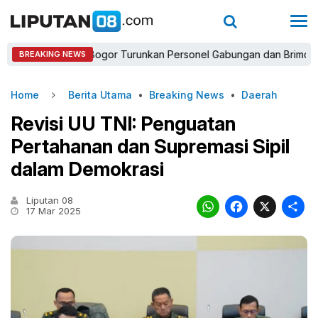
Kapolres Bogor Turunkan Personel Gabungan dan Brimob, Prioritas
BREAKING NEWS
Home
Berita Utama
•
Breaking News
•
Daerah
Revisi UU TNI: Penguatan
Pertahanan dan Supremasi Sipil
dalam Demokrasi
Liputan 08
WhatsAp
Faceb
X
17 Mar 2025