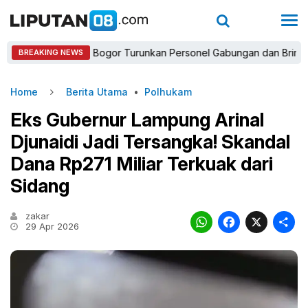
Kapolres Bogor Turunkan Personel Gabungan dan Brimob, Priorit
BREAKING NEWS
Home
Berita Utama
•
Polhukam
Eks Gubernur Lampung Arinal
Djunaidi Jadi Tersangka! Skandal
Dana Rp271 Miliar Terkuak dari
Sidang
zakar
WhatsAp
Faceb
X
29 Apr 2026