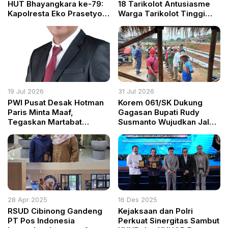
HUT Bhayangkara ke-79:
18 Tarikolot Antusiasme
Kapolresta Eko Prasetyo,
Warga Tarikolot Tinggi
Sosok yang Dekat dengan
Petugas TPS Optimis
Warga Bogor
Partisipasi Mencapai 99%
19 Jul 2026
31 Jul 2026
PWI Pusat Desak Hotman
Korem 061/SK Dukung
Paris Minta Maaf,
Gagasan Bupati Rudy
Tegaskan Martabat
Susmanto Wujudkan Jalur
Wartawan Tak Boleh
Bomang sebagai Kawasan
Direndahkan
Pertanian Terpadu
28 Apr 2025
16 Des 2025
RSUD Cibinong Gandeng
Kejaksaan dan Polri
PT Pos Indonesia
Perkuat Sinergitas Sambut