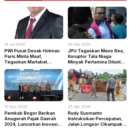
19 Jul 2026
24 Feb 2026
PWI Pusat Desak Hotman
JPU Tegaskan Mens Rea,
Paris Minta Maaf,
Koruptor Tata Niaga
Tegaskan Martabat
Minyak Pertamina Dituntut
Wartawan Tak Boleh
Rp13,5 Triliun
Direndahkan
12 Nov 2024
25 Apr 2026
Pemkab Bogor Berikan
Rudy Susmanto
Anugerah Pajak Daerah
Instruksikan Percepatan,
2024, Luncurkan Inovasi
Jalan Longsor Cikampak–
SIOBOI LUMPAT untuk
Gunung Bunder Segera