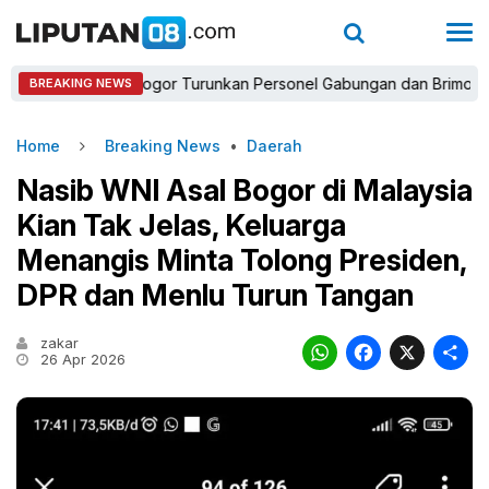
apolres Bogor Turunkan Personel Gabungan dan Brimob, Prioritask
BREAKING NEWS
Home
Breaking News
•
Daerah
Nasib WNI Asal Bogor di Malaysia
Kian Tak Jelas, Keluarga
Menangis Minta Tolong Presiden,
DPR dan Menlu Turun Tangan
zakar
WhatsAp
Faceb
X
26 Apr 2026