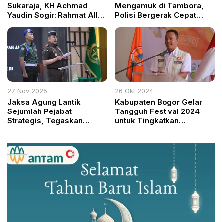
Sukaraja, KH Achmad
Mengamuk di Tambora,
Yaudin Sogir: Rahmat Allah
Polisi Bergerak Cepat
Dekat dengan Orang yang
Mediasi Konflik
Terus Berbuat Baik
27 Nov 2025
26 Okt 2024
Jaksa Agung Lantik
Kabupaten Bogor Gelar
Sejumlah Pejabat
Tangguh Festival 2024
Strategis, Tegaskan
untuk Tingkatkan
Integritas dan Penguatan
Kesadaran Risiko Bencana
Penegakan Hukum