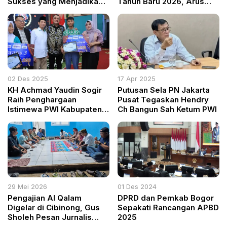
Sukses yang Menjadikan
Tahun Baru 2026, Arus
Zakat dan Sedekah Pilar
Dialihkan
Bisnis
02 Des 2025
17 Apr 2025
KH Achmad Yaudin Sogir
Putusan Sela PN Jakarta
Raih Penghargaan
Pusat Tegaskan Hendry
Istimewa PWI Kabupaten
Ch Bangun Sah Ketum PWI
Bogor, Dinilai Sebagai
Legislator Dekat Jurnalis,
Aktivis, dan Birokrat
29 Mei 2026
01 Des 2024
Pengajian Al Qalam
DPRD dan Pemkab Bogor
Digelar di Cibinong, Gus
Sepakati Rancangan APBD
Sholeh Pesan Jurnalis
2025
Tetap Dekat dengan Ilmu