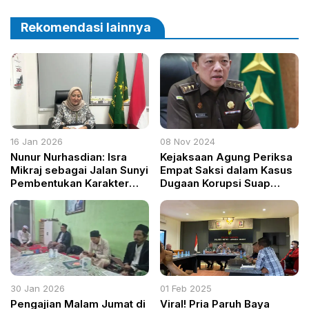
dan Ulama
Rekomendasi lainnya
16 Jan 2026
08 Nov 2024
Nunur Nurhasdian: Isra
Kejaksaan Agung Periksa
Mikraj sebagai Jalan Sunyi
Empat Saksi dalam Kasus
Pembentukan Karakter
Dugaan Korupsi Suap
Umat
Penanganan Perkara
Ronald Tannur
30 Jan 2026
01 Feb 2025
Pengajian Malam Jumat di
Viral! Pria Paruh Baya