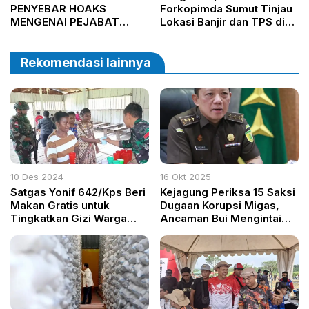
PENYEBAR HOAKS
Forkopimda Sumut Tinjau
MENGENAI PEJABAT
Lokasi Banjir dan TPS di
TINGGI POLRI
Medan
Rekomendasi lainnya
10 Des 2024
16 Okt 2025
Satgas Yonif 642/Kps Beri
Kejagung Periksa 15 Saksi
Makan Gratis untuk
Dugaan Korupsi Migas,
Tingkatkan Gizi Warga
Ancaman Bui Mengintai
Kampung Irahima
Jika Terbukti Bersalah