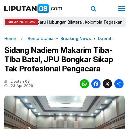
Babak Baru Hubungan Bilateral, Kolombia Tegaskan Pengakuan 
BREAKING NEWS
Home
Berita Utama
•
Breaking News
•
Daerah
Sidang Nadiem Makarim Tiba-
Tiba Batal, JPU Bongkar Sikap
Tak Profesional Pengacara
Liputan 08
WhatsAp
Faceb
X
23 Apr 2026