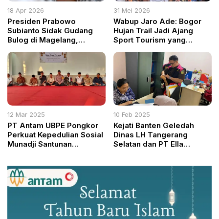
18 Apr 2026
31 Mei 2026
Presiden Prabowo
Wabup Jaro Ade: Bogor
Subianto Sidak Gudang
Hujan Trail Jadi Ajang
Bulog di Magelang,
Sport Tourism yang
Pastikan Stok dan
Gerakkan Ekonomi
Distribusi Beras Aman
Masyarakat
12 Mar 2025
10 Feb 2025
PT Antam UBPE Pongkor
Kejati Banten Geledah
Perkuat Kepedulian Sosial
Dinas LH Tangerang
Munadji Santunan
Selatan dan PT Ella
Ramadan untuk 1.800
Pratama Perkasa Terkait
Anak Yatim dan Dhuafa
Dugaan Korupsi
Pengelolaan Sampah