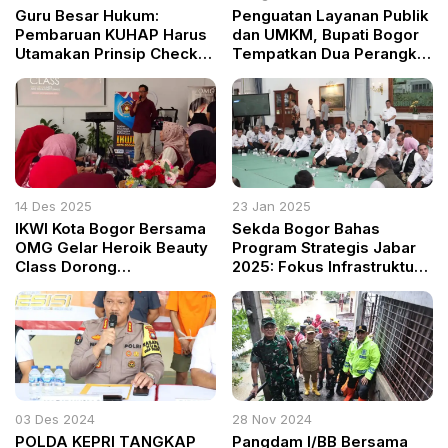
Guru Besar Hukum:
Penguatan Layanan Publik
Pembaruan KUHAP Harus
dan UMKM, Bupati Bogor
Utamakan Prinsip Check
Tempatkan Dua Perangkat
and Balance
Daerah Baru di Vivo Mall
14 Des 2025
23 Jan 2025
IKWI Kota Bogor Bersama
Sekda Bogor Bahas
OMG Gelar Heroik Beauty
Program Strategis Jabar
Class Dorong
2025: Fokus Infrastruktur
Kepercayaan Diri
dan Pendidikan
Perempuan di Era Modern
03 Des 2024
28 Nov 2024
POLDA KEPRI TANGKAP
Pangdam I/BB Bersama