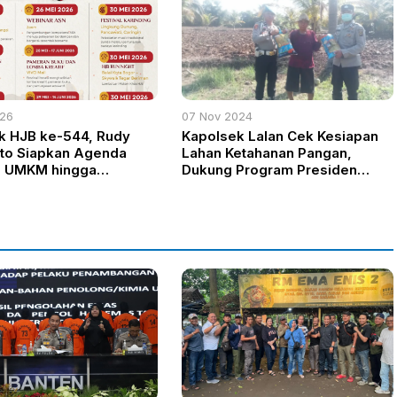
026
07 Nov 2024
k HJB ke-544, Rudy
Kapolsek Lalan Cek Kesiapan
to Siapkan Agenda
Lahan Ketahanan Pangan,
, UMKM hingga
Dukung Program Presiden
an Publik 100 Jam
Prabowo Subianto