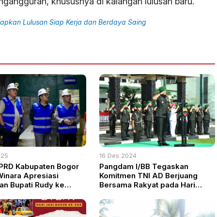
gangguran, khususnya di kalangan lulusan baru.
iapkan Lulusan Siap Kerja dan Berdaya Saing
025
16 Des 2024
PRD Kabupaten Bogor
Pangdam I/BB Tegaskan
Winara Apresiasi
Komitmen TNI AD Berjuang
an Bupati Rudy ke
Bersama Rakyat pada Hari
g Emas PT Antam di
Juang ke-79
ng