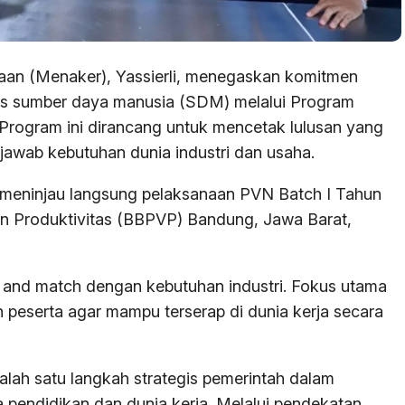
jaan (Menaker), Yassierli, menegaskan komitmen
as sumber daya manusia (SDM) melalui Program
 Program ini dirancang untuk mencetak lulusan yang
jawab kebutuhan dunia industri dan usaha.
at meninjau langsung pelaksanaan PVN Batch I Tahun
dan Produktivitas (BBPVP) Bandung, Jawa Barat,
k and match dengan kebutuhan industri. Fokus utama
 peserta agar mampu terserap di dunia kerja secara
alah satu langkah strategis pemerintah dalam
 pendidikan dan dunia kerja. Melalui pendekatan