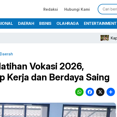
Redaksi
Hubungi Kami
SIONAL
DAERAH
BISNIS
OLAHRAGA
ENTERTAINMENT
Kapolres Bogor 
Daerah
atihan Vokasi 2026,
p Kerja dan Berdaya Saing
WhatsA
Face
X