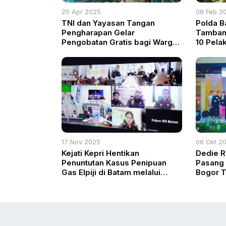
25 Apr 2025
08 Feb 2
TNI dan Yayasan Tangan
Polda B
Pengharapan Gelar
Tambang
Pengobatan Gratis bagi Warga
10 Pelak
Perbatasan di Manusasi
17 Nov 2025
06 Okt 2
Kejati Kepri Hentikan
Dedie R
Penuntutan Kasus Penipuan
Pasang 
Gas Elpiji di Batam melalui
Bogor T
Restorative Justice
Terbaik