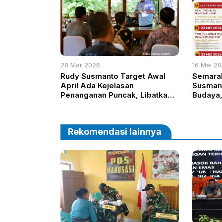
28 Mar 2026
16 Mei 2
Rudy Susmanto Target Awal
Semara
April Ada Kejelasan
Susman
Penanganan Puncak, Libatkan
Budaya
Pusat dan Swasta
Pelayan
Rekomendasi lainnya