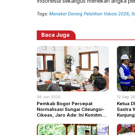
Indonesia sekaligus menekan angka pen
Tags:
Menaker Dorong Pelatihan Vokasi 2026
,
S
Baca Juga
26 Jun 2025
12 Sep 2
Pemkab Bogor Percepat
Ketua D
Normalisasi Sungai Cileungsi-
Sastra 
Cikeas, Jaro Ade: Ini Komitmen
Kunjung
Nyata Cegah Banjir
Tamban
Nanggu