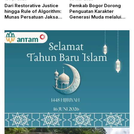
Dari Restorative Justice
Pemkab Bogor Dorong
hingga Rule of Algorithm:
Penguatan Karakter
Munas Persatuan Jaksa
Generasi Muda melalui
Indonesia 2026 Perkuat
Smartren Ekologi Takzim
Peran Strategis Kejaksaan
Agung Republik Indonesia