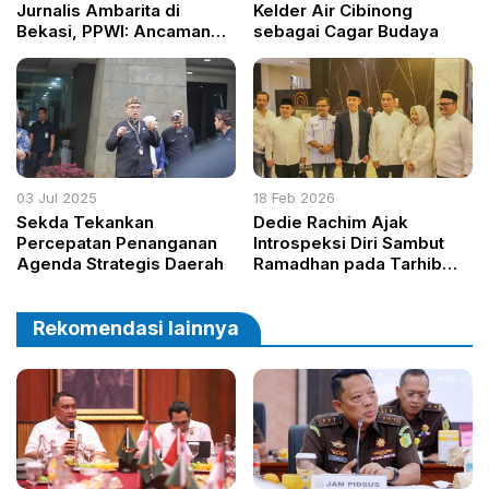
Jurnalis Ambarita di
Kelder Air Cibinong
Bekasi, PPWI: Ancaman
sebagai Cagar Budaya
Serius bagi Kebebasan
Pers
03 Jul 2025
18 Feb 2026
Sekda Tekankan
Dedie Rachim Ajak
Percepatan Penanganan
Introspeksi Diri Sambut
Agenda Strategis Daerah
Ramadhan pada Tarhib
Ramadan HA IPB
Rekomendasi lainnya