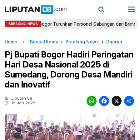
Kapolres Bogor Turunkan Personel Gabungan dan Brimob, Prioritas
BREAKING NEWS
Home
Berita Utama
•
Breaking News
•
Daerah
Pj Bupati Bogor Hadiri Peringatan
Hari Desa Nasional 2025 di
Sumedang, Dorong Desa Mandiri
dan Inovatif
Liputan 08
WhatsAp
Faceb
X
15 Jan 2025