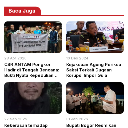
Baca Juga
28 Apr 2026
10 Des 2024
CSR ANTAM Pongkor
Kejaksaan Agung Periksa
Hadir di Tengah Bencana:
Saksi Terkait Dugaan
Bukti Nyata Kepedulian
Korupsi Impor Gula
untuk Korban Banjir
Cigudeg
27 Sep 2025
01 Jan 2026
Kekerasan terhadap
Bupati Bogor Resmikan