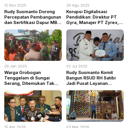
12 Nov 2025
26 Agu 2025
Rudy Susmanto Dorong
Korupsi Digitalisasi
Percepatan Pembangunan
Pendidikan: Direktur PT
dan Sertifikasi Dapur MBG
Gyra, Manajer PT Zyrex,
di Kabupaten Bogor
dan Pejabat Kemendikbud
Diperiksa Kejagung!
29 Jan 2025
02 Jul 2025
Warga Grobogan
Rudy Susmanto Komit
Tenggelam di Sungai
Bangun RSUD RH Satibi
Serang, Ditemukan Tak
Jadi Pusat Layanan
Bernyawa Sehari
Kesehatan Unggulan di
Kemudian
Bogor Timur
15 Apr 2026
03 Mar 2026