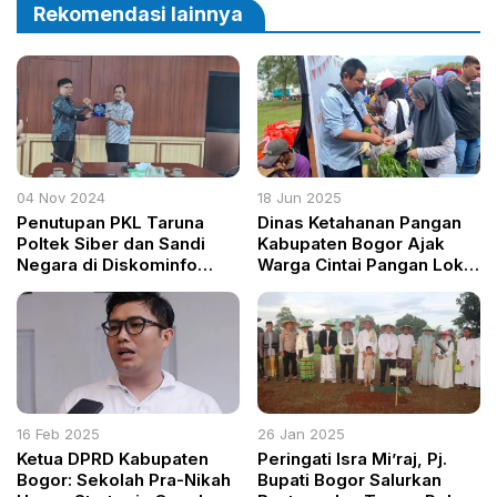
Rekomendasi lainnya
04 Nov 2024
18 Jun 2025
Penutupan PKL Taruna
Dinas Ketahanan Pangan
Poltek Siber dan Sandi
Kabupaten Bogor Ajak
Negara di Diskominfo
Warga Cintai Pangan Lokal
Kabupaten Bogor: Dorong
Lewat Program BAGAS di
Kolaborasi Teknologi dan
Kabogorfest 2025
Pengembangan SDM
16 Feb 2025
26 Jan 2025
Ketua DPRD Kabupaten
Peringati Isra Mi’raj, Pj.
Bogor: Sekolah Pra-Nikah
Bupati Bogor Salurkan