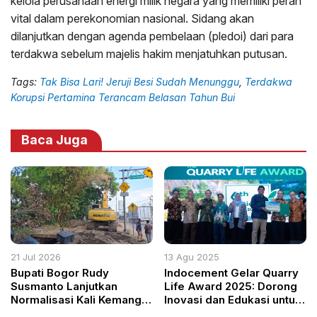
kelola perusahaan energi milik negara yang memiliki peran
vital dalam perekonomian nasional. Sidang akan
dilanjutkan dengan agenda pembelaan (pledoi) dari para
terdakwa sebelum majelis hakim menjatuhkan putusan.
Tags:
Tak Bisa Lari! Jeruji Besi Sudah Menunggu
,
Terdakwa
Korupsi Pertamina Terancam Belasan Tahun Bui
Baca Juga
21 Jul 2026
13 Agu 2025
Bupati Bogor Rudy
Indocement Gelar Quarry
Susmanto Lanjutkan
Life Award 2025: Dorong
Normalisasi Kali Kemang,
Inovasi dan Edukasi untuk
Atasi Pendangkalan dan
Pelestarian Lingkungan