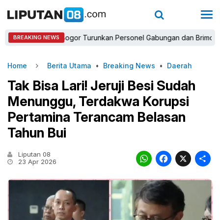
Kapolres Bogor Turunkan Personel Gabungan dan Brimob, Priorit
BREAKING NEWS
Home
Berita Utama
•
Breaking News
•
Daerah
Tak Bisa Lari! Jeruji Besi Sudah
Menunggu, Terdakwa Korupsi
Pertamina Terancam Belasan
Tahun Bui
Liputan 08
WhatsAp
Faceb
X
23 Apr 2026