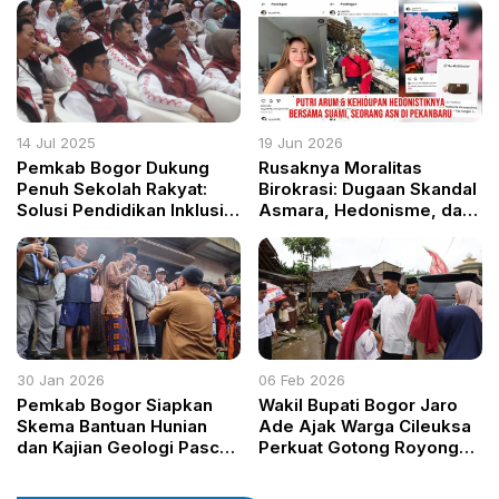
Kurangi Risiko Banjir
Tambang
14 Jul 2025
19 Jun 2026
Pemkab Bogor Dukung
Rusaknya Moralitas
Penuh Sekolah Rakyat:
Birokrasi: Dugaan Skandal
Solusi Pendidikan Inklusif
Asmara, Hedonisme, dan
dan Terjangkau
Transaksional Jabatan di
Pekanbaru
30 Jan 2026
06 Feb 2026
Pemkab Bogor Siapkan
Wakil Bupati Bogor Jaro
Skema Bantuan Hunian
Ade Ajak Warga Cileuksa
dan Kajian Geologi Pasca
Perkuat Gotong Royong
Pergeseran Tanah di
dan Jaga Lingkungan
Sukamakmur