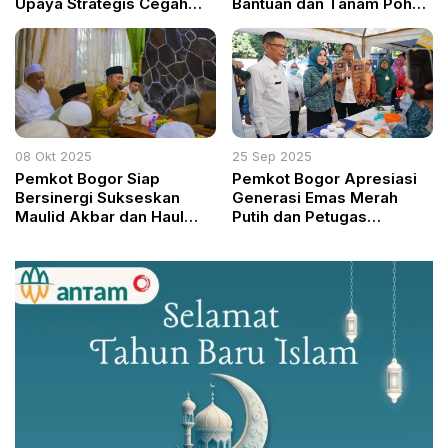
Upaya Strategis Cegah
Bantuan dan Tanam Pohon
Pernikahan Dini
di Parung
08 Okt 2025
25 Sep 2025
Pemkot Bogor Siap
Pemkot Bogor Apresiasi
Bersinergi Sukseskan
Generasi Emas Merah
Maulid Akbar dan Haul
Putih dan Petugas
Kasepuhan Bogor Raya
Pengibar Bendera di Tugu
2025
Kujang