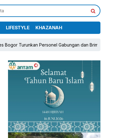
LIFESTYLE
KHAZANAH
runkan Personel Gabungan dan Brimob, Prioritaskan Pengamanan Ko
pp
book
Share