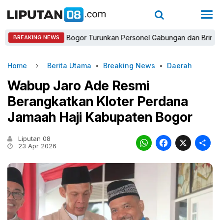
Kapolres Bogor Turunkan Personel Gabungan dan Brimob, Priorit
BREAKING NEWS
Home
Berita Utama
•
Breaking News
•
Daerah
Wabup Jaro Ade Resmi
Berangkatkan Kloter Perdana
Jamaah Haji Kabupaten Bogor
Liputan 08
WhatsAp
Faceb
X
23 Apr 2026