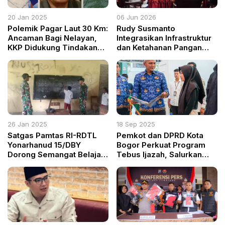
20 Jan 2025
06 Jun 2026
Polemik Pagar Laut 30 Km:
Rudy Susmanto
Ancaman Bagi Nelayan,
Integrasikan Infrastruktur
KKP Didukung Tindakan
dan Ketahanan Pangan
Tegas oleh Publik dan TNI
dalam Kawasan Terpadu
AL
26 Jan 2025
18 Sep 2025
Satgas Pamtas RI-RDTL
Pemkot dan DPRD Kota
Yonarhanud 15/DBY
Bogor Perkuat Program
Dorong Semangat Belajar
Tebus Ijazah, Salurkan
Anak di Perbatasan
1.448 Ijazah untuk
Masyarakat