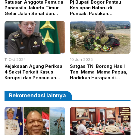
Ratusan Anggota Pemuda
Pj Bupati Bogor Pantau
Pancasila Jakarta Timur
Kesiapan Nataru di
Gelar Jalan Sehat dan
Puncak: Pastikan
Bagikan Susu Gratis,
Keamanan dan Kelancaran
Rayakan HUT Ke-65
Lalu Lintas
dengan Aksi Damai untuk
Pilkada Aman 2024
11 Okt 2024
10 Jun 2025
Kejaksaan Agung Periksa
Satgas TNI Borong Hasil
4 Saksi Terkait Kasus
Tani Mama-Mama Papua,
Korupsi dan Pencucian
Hadirkan Harapan di
Uang PT Duta Palma
Pegunungan Gome
Group
Rekomendasi lainnya