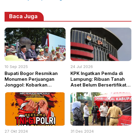
Baca Juga
10 Sep 2025
24 Jul 2026
Bupati Bogor Resmikan
KPK Ingatkan Pemda di
Monumen Perjuangan
Lampung: Ribuan Tanah
Jonggol: Kobarkan
Aset Belum Bersertifikat
Kembali Semangat Juang
Rawan Sengketa dan
di Hari Veteran Nasional
Korupsi
27 Okt 2024
31 Des 2024