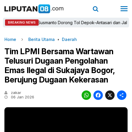
ti Rudy Susmanto Dorong Tol Depok–Antasari dan Jalan Tambang 
BREAKING NEWS
Home
Berita Utama
•
Daerah
Tim LPMI Bersama Wartawan
Telusuri Dugaan Pengolahan
Emas Ilegal di Sukajaya Bogor,
Berujung Dugaan Kekerasan
zakar
WhatsAp
Faceb
X
06 Jan 2026