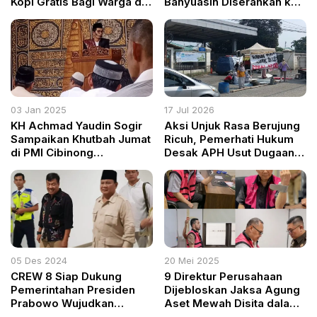
Kopi Gratis Bagi Warga di
Banyuasin Diserahkan ke
Kabogorfest 2025
Jaksa, Termasuk Kadis
dan Kabag Humas DPRD
Sumsel
03 Jan 2025
17 Jul 2026
KH Achmad Yaudin Sogir
Aksi Unjuk Rasa Berujung
Sampaikan Khutbah Jumat
Ricuh, Pemerhati Hukum
di PMI Cibinong
Desak APH Usut Dugaan
Keistimewaan Bulan Rajab
Perusakan di PT PEMI AW
sebagai Bulan Terhormat
05 Des 2024
20 Mei 2025
CREW 8 Siap Dukung
9 Direktur Perusahaan
Pemerintahan Presiden
Dijebloskan Jaksa Agung
Prabowo Wujudkan
Aset Mewah Disita dalam
Swasembada Pangan
Kasus Korupsi Impor Gula