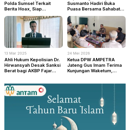
Polda Sumsel Terkait
Susmanto Hadiri Buka
Berita Hoax, Siap
Puasa Bersama Sahabat
Lanjutkan Proses Hukum
Tunanetra Nurul Qolbi
13 Mar 2025
24 Mei 2026
Ahli Hukum Kepolisian Dr.
Ketua DPW AMPETRA
Hirwansyah Desak Sanksi
Jateng Gus Imam Terima
Berat bagi AKBP Fajar
Kunjungan Waketum,
Widyadharma Jika
Komitmen Perkuat
Terbukti Bersalah
Organisasi dan
Pertambangan Ramah
Lingkungan