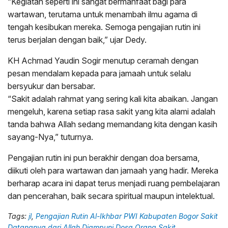
“Kegiatan seperti ini sangat bermanfaat bagi para
wartawan, terutama untuk menambah ilmu agama di
tengah kesibukan mereka. Semoga pengajian rutin ini
terus berjalan dengan baik,” ujar Dedy.
KH Achmad Yaudin Sogir menutup ceramah dengan
pesan mendalam kepada para jamaah untuk selalu
bersyukur dan bersabar.
“Sakit adalah rahmat yang sering kali kita abaikan. Jangan
mengeluh, karena setiap rasa sakit yang kita alami adalah
tanda bahwa Allah sedang memandang kita dengan kasih
sayang-Nya,” tuturnya.
Pengajian rutin ini pun berakhir dengan doa bersama,
diikuti oleh para wartawan dan jamaah yang hadir. Mereka
berharap acara ini dapat terus menjadi ruang pembelajaran
dan pencerahan, baik secara spiritual maupun intelektual.
Tags:
jl
,
Pengajian Rutin Al-Ikhbar PWI Kabupaten Bogor Sakit
Datangnya dari Allah Diampuni Dosa Orang Sakit