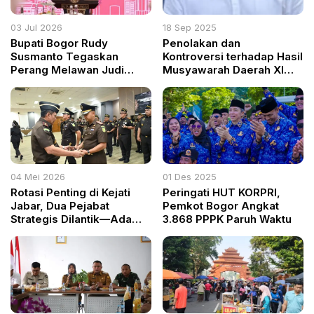
03 Jul 2026
18 Sep 2025
Bupati Bogor Rudy
Penolakan dan
Susmanto Tegaskan
Kontroversi terhadap Hasil
Perang Melawan Judi
Musyawarah Daerah XI
Online Demi Selamatkan
MUI Kabupaten Bogor
Generasi Muda
oleh Forum Pesantren dan
Ormas Islam
04 Mei 2026
01 Des 2025
Rotasi Penting di Kejati
Peringati HUT KORPRI,
Jabar, Dua Pejabat
Pemkot Bogor Angkat
Strategis Dilantik—Ada
3.868 PPPK Paruh Waktu
Pesan Tegas Soal Era
Digital