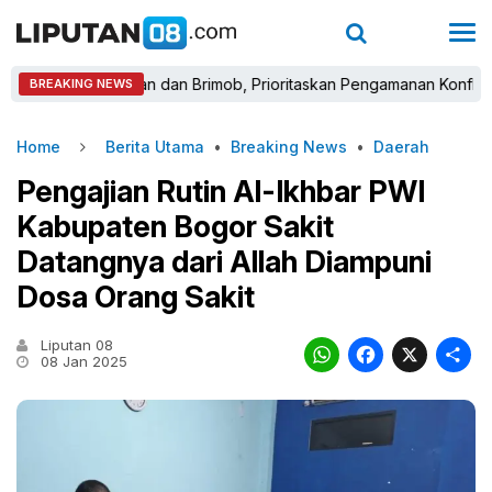
 Gabungan dan Brimob, Prioritaskan Pengamanan Konflik Lahan Ta
BREAKING NEWS
Home
Berita Utama
•
Breaking News
•
Daerah
Pengajian Rutin Al-Ikhbar PWI
Kabupaten Bogor Sakit
Datangnya dari Allah Diampuni
Dosa Orang Sakit
Liputan 08
WhatsAp
Faceb
X
08 Jan 2025