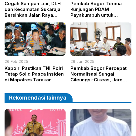
Cegah Sampah Liar, DLH
Pemkab Bogor Terima
dan Kecamatan Sukaraja
Kunjungan PDAM
Bersihkan Jalan Raya
Payakumbuh untuk
Bogor Sejak Subuh
Pelajari Pengelolaan Air
Bersih
26 Feb 2025
26 Jun 2025
Kapolri Pastikan TNI-Polri
Pemkab Bogor Percepat
Tetap Solid Pasca Insiden
Normalisasi Sungai
di Mapolres Tarakan
Cileungsi-Cikeas, Jaro
Ade: Ini Komitmen Nyata
Cegah Banjir
Rekomendasi lainnya