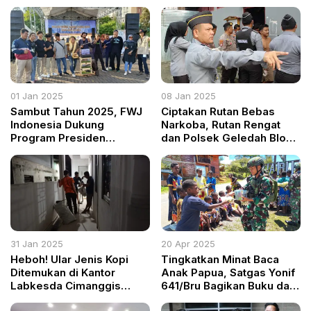
01 Jan 2025
08 Jan 2025
Sambut Tahun 2025, FWJ
Ciptakan Rutan Bebas
Indonesia Dukung
Narkoba, Rutan Rengat
Program Presiden
dan Polsek Geledah Blok
Prabowo melalui Pesta
Hunian dan Tes Urine
Rakyat Kemayoran
Warga Binaan
31 Jan 2025
20 Apr 2025
Heboh! Ular Jenis Kopi
Tingkatkan Minat Baca
Ditemukan di Kantor
Anak Papua, Satgas Yonif
Labkesda Cimanggis
641/Bru Bagikan Buku dan
Depok
Bimbing Membaca di