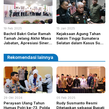
Distrik Napua
19 Feb 2025
15 Jan 2025
Bachril Bakri Gelar Ramah
Kejaksaan Agung Tahan
Tamah Jelang Akhir Masa
Hakim Tinggi Sumatera
Jabatan, Apresiasi Sinergi
Selatan dalam Kasus Suap
Forkopimda dan ASN
dan Gratifikasi
Rekomendasi lainnya
29 Okt 2024
05 Feb 2025
Perayaan Ulang Tahun
Rudy Susmanto Resmi
Humas Polri ke-73, Polda
Ditetapkan sebagai Bupati