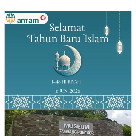
Keluarga Merah Putih
Assafri Nasa’i Dukung
Inovasi Perlindungan
Efisiensi Sistem Politik
Keluarga Pertama di
Indonesia