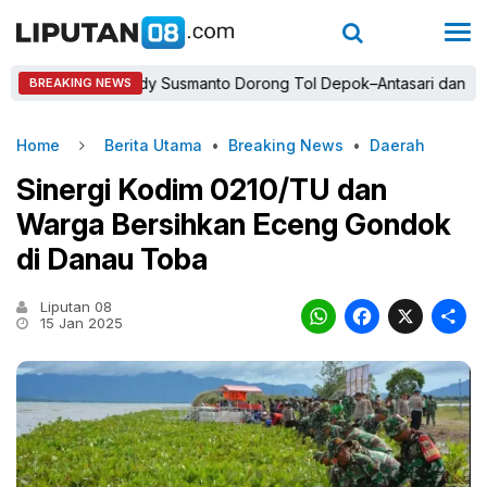
Bupati Rudy Susmanto Dorong Tol Depok–Antasari dan Jalan Ta
BREAKING NEWS
Home
Berita Utama
•
Breaking News
•
Daerah
Sinergi Kodim 0210/TU dan
Warga Bersihkan Eceng Gondok
di Danau Toba
Liputan 08
WhatsAp
Faceb
X
15 Jan 2025