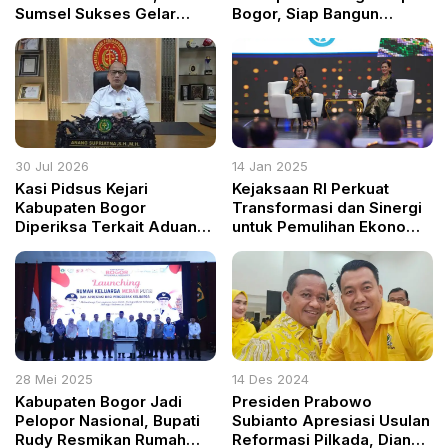
Sumsel Sukses Gelar
Bogor, Siap Bangun
Bhakti Sosial Donor Darah
Kabupaten Bogor
dengan Ribuan Peserta
Bersama Rakyat
30 Jul 2026
14 Jan 2025
Kasi Pidsus Kejari
Kejaksaan RI Perkuat
Kabupaten Bogor
Transformasi dan Sinergi
Diperiksa Terkait Aduan
untuk Pemulihan Ekonomi
Masyarakat, Kejagung:
dan Pemberantasan
Tunggu Hasil Klarifikasi
Korupsi
28 Mei 2025
14 Des 2024
Kabupaten Bogor Jadi
Presiden Prabowo
Pelopor Nasional, Bupati
Subianto Apresiasi Usulan
Rudy Resmikan Rumah
Reformasi Pilkada, Dian