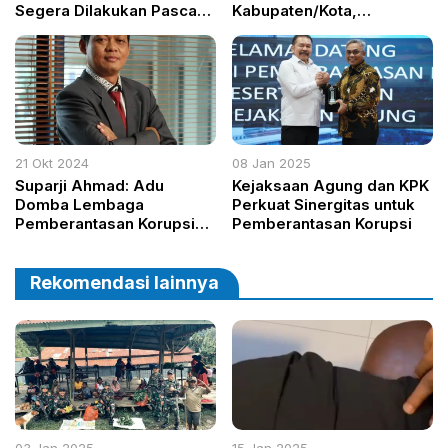
Segera Dilakukan Pasca
Kabupaten/Kota,
Robohnya Atap Ruang
Tegaskan Komitmen Satu
Kelas
Suara Dukung
Kepemimpinan Pusat
21 Okt 2024
08 Jan 2025
Suparji Ahmad: Adu
Kejaksaan Agung dan KPK
Domba Lembaga
Perkuat Sinergitas untuk
Pemberantasan Korupsi
Pemberantasan Korupsi
Adalah Upaya Koruptor
Menggoyahkan Institusi
Hukum
Rekomendasi lainnya