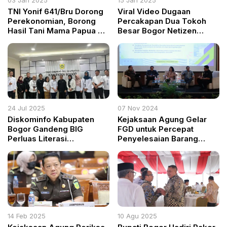
03 Jan 2025
15 Jan 2025
TNI Yonif 641/Bru Dorong
Viral Video Dugaan
Perekonomian, Borong
Percakapan Dua Tokoh
Hasil Tani Mama Papua di
Besar Bogor Netizen
Distrik Kelila
Geram
24 Jul 2025
07 Nov 2024
Diskominfo Kabupaten
Kejaksaan Agung Gelar
Bogor Gandeng BIG
FGD untuk Percepat
Perluas Literasi
Penyelesaian Barang
Geospasial ke Publik
Rampasan dan Barang Sita
Eksekusi
14 Feb 2025
10 Agu 2025