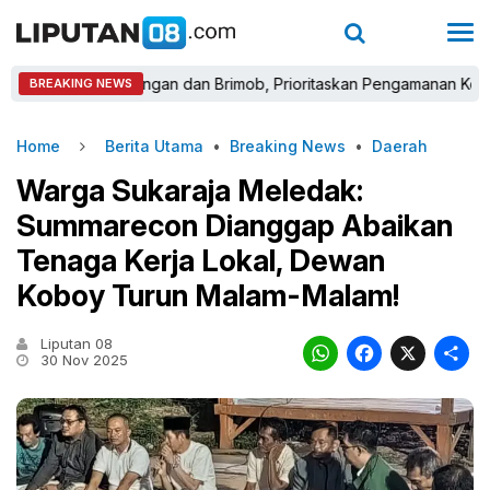
nel Gabungan dan Brimob, Prioritaskan Pengamanan Konflik Lahan
BREAKING NEWS
Home
Berita Utama
•
Breaking News
•
Daerah
Warga Sukaraja Meledak:
Summarecon Dianggap Abaikan
Tenaga Kerja Lokal, Dewan
Koboy Turun Malam-Malam!
Liputan 08
WhatsAp
Faceb
X
30 Nov 2025