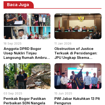
Baca Juga
18 Sep 2025
11 Jan 2026
Anggota DPRD Bogor
Obstruction of Justice
Usep Nukliri Tinjau
Terkuak di Persidangan:
Langsung Rumah Ambruk
JPU Ungkap Skema
di Desa Batu Tulis
Media, Seminar, hingga
Demonstrasi untuk
Pengaruhi Proses Hukum
03 Sep 2025
15 Jun 2025
Pemkab Bogor Pastikan
PWI Jabar Kukuhkan 13 Plt
Perbaikan SDN Nangela
Pengurus