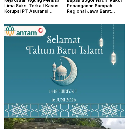
Kejaksaan Agung Periksa
Bupati Bogor Hadiri Rakor
Lima Saksi Terkait Kasus
Penanganan Sampah
Korupsi PT Asuransi
Regional Jawa Barat
Jiwasraya
Bersama Menteri
Lingkungan Hidup RI