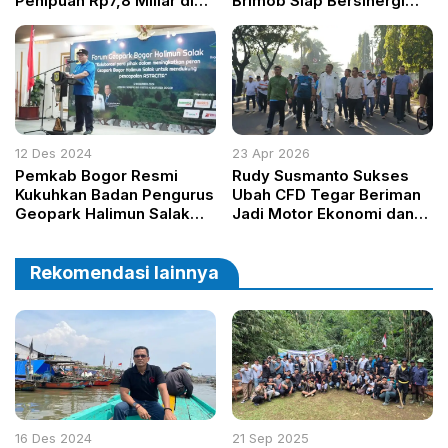
Penipuan Rp7,8 Miliar di
Brimob Siap Bersinergi
Surabaya
Jaga Stabilitas Bogor
Secara Berkelanjutan
12 Des 2024
23 Apr 2026
Pemkab Bogor Resmi
Rudy Susmanto Sukses
Kukuhkan Badan Pengurus
Ubah CFD Tegar Beriman
Geopark Halimun Salak
Jadi Motor Ekonomi dan
Periode 2024-2029, Sasar
Pelayanan Publik
Pengelolaan Lebih
Profesional
Rekomendasi lainnya
16 Des 2024
21 Sep 2025