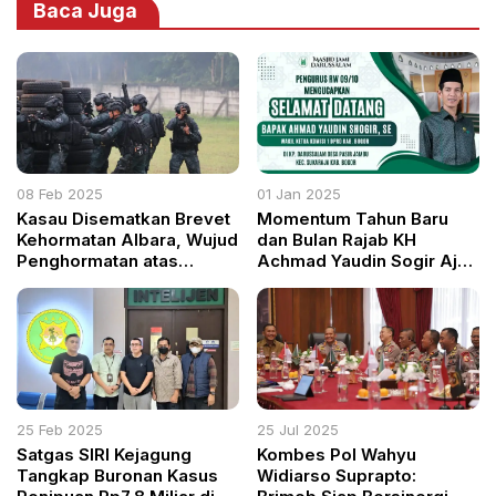
Baca Juga
08 Feb 2025
01 Jan 2025
Kasau Disematkan Brevet
Momentum Tahun Baru
Kehormatan Albara, Wujud
dan Bulan Rajab KH
Penghormatan atas
Achmad Yaudin Sogir Ajak
Dukungan bagi Satbravo
Masyarakat Kabupaten
90 Kopasgat
Bogor Refleksi dan
Tingkatkan Kualitas Diri
25 Feb 2025
25 Jul 2025
Satgas SIRI Kejagung
Kombes Pol Wahyu
Tangkap Buronan Kasus
Widiarso Suprapto: