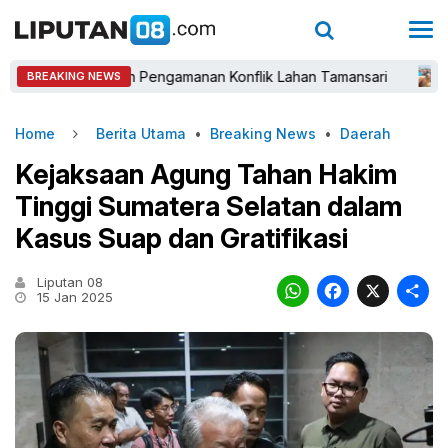
ioritaskan Pengamanan Konflik Lahan Tamansari
Sastra W
BREAKING NEWS
Home
Berita Utama
•
Breaking News
•
Daerah
Kejaksaan Agung Tahan Hakim
Tinggi Sumatera Selatan dalam
Kasus Suap dan Gratifikasi
Liputan 08
WhatsAp
Faceb
X
15 Jan 2025