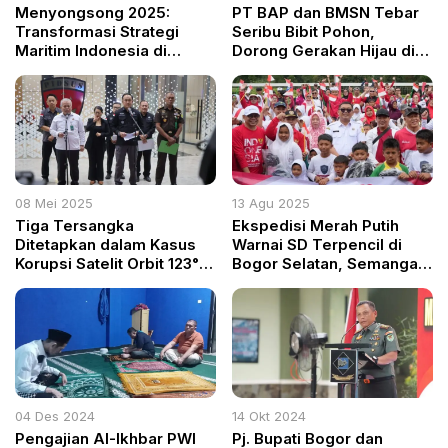
Menyongsong 2025:
PT BAP dan BMSN Tebar
Transformasi Strategi
Seribu Bibit Pohon,
Maritim Indonesia di
Dorong Gerakan Hijau di
Tengah Gejolak Dunia
Kawasan Puncak
08 Mei 2025
13 Agu 2025
Tiga Tersangka
Ekspedisi Merah Putih
Ditetapkan dalam Kasus
Warnai SD Terpencil di
Korupsi Satelit Orbit 123°
Bogor Selatan, Semangat
BT di Kementerian
Kemerdekaan Menggema
Pertahanan, Negara Rugi
USD 21,3 Juta
04 Des 2024
14 Okt 2024
Pengajian Al-Ikhbar PWI
Pj. Bupati Bogor dan