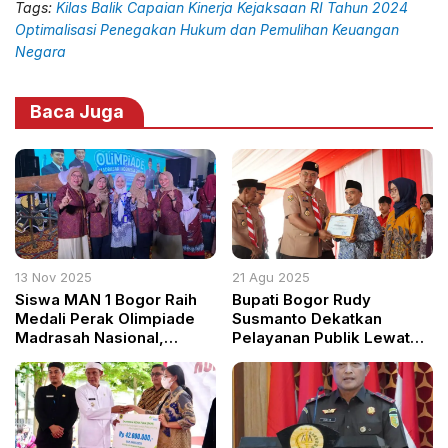
Tags:
Kilas Balik Capaian Kinerja Kejaksaan RI Tahun 2024
Optimalisasi Penegakan Hukum dan Pemulihan Keuangan
Negara
Baca Juga
13 Nov 2025
21 Agu 2025
Siswa MAN 1 Bogor Raih
Bupati Bogor Rudy
Medali Perak Olimpiade
Susmanto Dekatkan
Madrasah Nasional,
Pelayanan Publik Lewat
Buktikan Integrasi Ilmu
Serangkaian Program di
dan Nilai Islam
Kecamatan Sukaraja
dalam Rangka HUT RI ke-
80