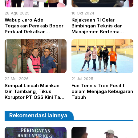
28 Agu 2025
10 Okt 2024
Wabup Jaro Ade
Kejaksaan RI Gelar
Tegaskan Pemkab Bogor
Bimbingan Teknis dan
Perkuat Dekatkan
Manajemen Bertema
Pelayanan Publik Melalui
Public Speaking dan
Rangkaian Kegiatan HUT
Strategi Komunikasi
RI ke-80 di Kecamatan
Efektif
Parung
22 Mei 2026
21 Jul 2025
Sempat Lincah Mainkan
Fun Tennis Tren Positif
Izin Tambang, Tikus
dalam Menjaga Kebugaran
Koruptor PT QSS Kini Tak
Tubuh
Berkutik
Rekomendasi lainnya