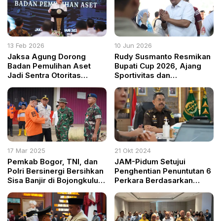
13 Feb 2026
10 Jun 2026
Jaksa Agung Dorong
Rudy Susmanto Resmikan
Badan Pemulihan Aset
Bupati Cup 2026, Ajang
Jadi Sentra Otoritas
Sportivitas dan
Pemulihan Aset Nasional
Kebersamaan ASN
Kabupaten Bogor
17 Mar 2025
21 Okt 2024
Pemkab Bogor, TNI, dan
JAM-Pidum Setujui
Polri Bersinergi Bersihkan
Penghentian Penuntutan 6
Sisa Banjir di Bojongkulur,
Perkara Berdasarkan
Target Rampung dalam 5
Keadilan Restoratif
Hari