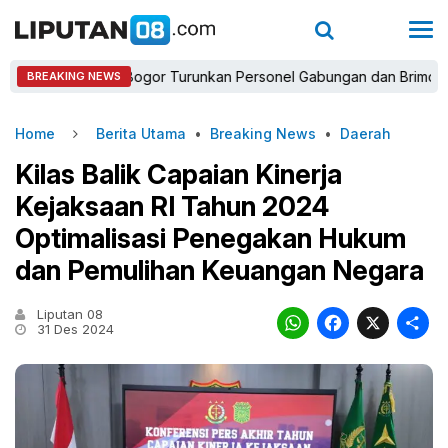
Kapolres Bogor Turunkan Personel Gabungan dan Brimob, Prioritas
BREAKING NEWS
Home
Berita Utama
•
Breaking News
•
Daerah
Kilas Balik Capaian Kinerja
Kejaksaan RI Tahun 2024
Optimalisasi Penegakan Hukum
dan Pemulihan Keuangan Negara
Liputan 08
WhatsAp
Faceb
X
31 Des 2024