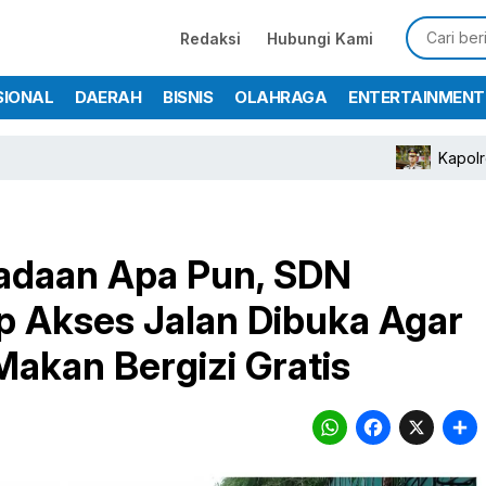
Redaksi
Hubungi Kami
SIONAL
DAERAH
BISNIS
OLAHRAGA
ENTERTAINMENT
Kapolres Bogor Turu
adaan Apa Pun, SDN
 Akses Jalan Dibuka Agar
Makan Bergizi Gratis
WhatsA
Face
X