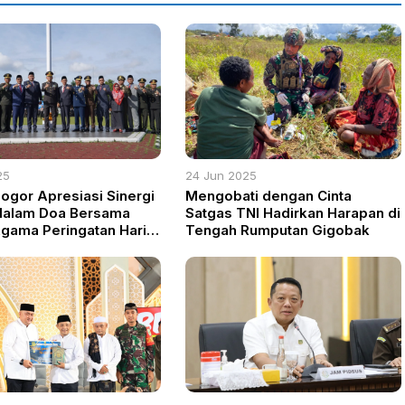
25
24 Jun 2025
Bogor Apresiasi Sinergi
Mengobati dengan Cinta
dalam Doa Bersama
Satgas TNI Hadirkan Harapan di
Agama Peringatan Hari
Tengah Rumputan Gigobak
kara ke 79