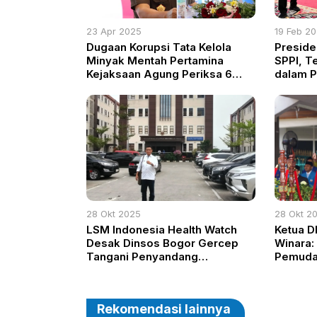
23 Apr 2025
19 Feb 2
Dugaan Korupsi Tata Kelola
Preside
Minyak Mentah Pertamina
SPPI, T
Kejaksaan Agung Periksa 6
dalam P
Saksi Kunci, Termasuk Eks
Dirut
28 Okt 2025
28 Okt 2
LSM Indonesia Health Watch
Ketua D
Desak Dinsos Bogor Gercep
Winara:
Tangani Penyandang
Pemuda
Disabilitas
Peningk
Muda
Rekomendasi lainnya