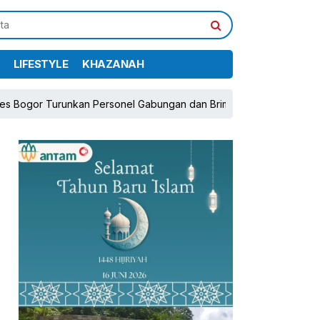
LIFESTYLE
KHAZANAH
nkan Personel Gabungan dan Brimob, Prioritaskan Pengamanan Konf
pp
book
Share