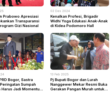
025
02 Des 2024
n Prabowo Apresiasi
Kenalkan Profesi, Brigadir
ekankan Transparansi
Widhi Yoga Edukasi Anak-Anak
rogram Gizi Nasional
di Kidea Podomoro Hall
024
13 Feb 2025
PRD Bogor, Sastra
Pj Bupati Bogor dan Lurah
 Peringatan Sumpah
Nanggewer Mekar Resmi Buka
 Harus Jadi Momentum
Gerakan Pangan Murah untuk
atan Kualitas Generasi
Stabilitas Harga Jelang
Ramadhan