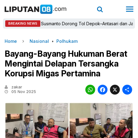
pati Rudy Susmanto Dorong Tol Depok–Antasari dan Jalan Tamban
BREAKING NEWS
Home
Nasional
•
Polhukam
Bayang-Bayang Hukuman Berat
Mengintai Delapan Tersangka
Korupsi Migas Pertamina
zakar
WhatsAp
Faceb
X
05 Nov 2025