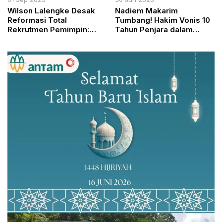
Wilson Lalengke Desak
Nadiem Makarim
Reformasi Total
Tumbang! Hakim Vonis 10
Rekrutmen Pemimpin:
Tahun Penjara dalam
“Stop Kirim Figur Tanpa
Kasus Korupsi
Kapasitas ke Senayan!”
Chromebook