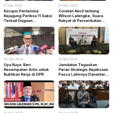
11 Sep 2025
01 Nov 2025
Korupsi Pertamina:
Coretan Kecil tentang
Kejagung Periksa 11 Saksi
Wilson Lalengke, Suara
Terkait Dugaan
Rakyat di Perserikatan
Penyimpangan Minyak
Bangsa-Bangsa
Mentah dan Produk Kilang
02 Okt 2024
12 Nov 2025
Uya Kuya: Beri
Jamdatun Tegaskan
Kesempatan Artis untuk
Peran Strategis Kejaksaan
Buktikan Kerja di DPR
Pasca Lahirnya Danantara
dalam Revisi UU BUMN
01 Sep 2025
30 Jun 2026