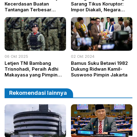
Kecerdasan Buatan
Sarang Tikus Koruptor:
Tantangan Terbesar
Impor Diakali, Negara
Jurnalisme di Era Digital
Diperas dari Hulu ke Hilir
06 Okt 2025
02 Okt 2024
Letjen TNI Bambang
Bamus Suku Betawi 1982
Trisnohadi, Peraih Adhi
Dukung Ridwan Kamil-
Makayasa yang Pimpin
Suswono Pimpin Jakarta
Upacara HUT Ke-80 TNI di
Monas
Rekomendasi lainnya