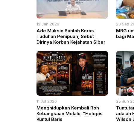
12 Jan 2026
23 Sep 2
Ade Muksin Bantah Keras
MBG un
Tuduhan Penipuan, Sebut
bagi M
Dirinya Korban Kejahatan Siber
11 Jul 2026
25 Jun 2
Menghidupkan Kembali Roh
Tuntuta
Kebangsaan Melalui “Holopis
adalah K
Kuntul Baris
Wilson 
Pengaca