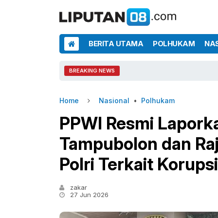
BERITA UTAMA
POLHUKAM
NA
BREAKING NEWS
Home
Nasional
•
Polhukam
PPWI Resmi Lapork
Tampubolon dan Ra
Polri Terkait Korups
zakar
27 Jun 2026