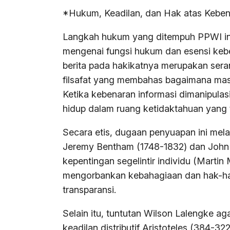
*Hukum, Keadilan, dan Hak atas Kebe
Langkah hukum yang ditempuh PPWI ini
mengenai fungsi hukum dan esensi ke
berita pada hakikatnya merupakan sera
filsafat yang membahas bagaimana ma
Ketika kebenaran informasi dimanipulasi
hidup dalam ruang ketidaktahuan yang t
Secara etis, dugaan penyuapan ini melan
Jeremy Bentham (1748-1832) dan John S
kepentingan segelintir individu (Marti
mengorbankan kebahagiaan dan hak-hak
transparansi.
Selain itu, tuntutan Wilson Lalengke aga
keadilan distributif Aristoteles (384-3