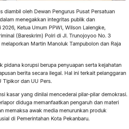
as diambil oleh Dewan Pengurus Pusat Persatuan
alam menegakkan integritas publik dan
i 2026, Ketua Umum PPWI, Wilson Lalengke,
inal (Bareskrim) Polri di Jl. Trunojoyoo No. 3
uk melaporkan Martin Manoluk Tampubolon dan Raja
k pidana korupsi berupa penyuapan serta kejahatan
san berita secara ilegal. Hal ini terkait pelanggaran
 Tipikor dan UU Pers.
nsi kasar yang dinilai mencederai pilar-pilar demokrasi.
erlapor diduga memanfaatkan pengaruh dan materi
an memaksa awak media menurunkan produk
rusial di Pemerintahan Kota Pekanbaru.