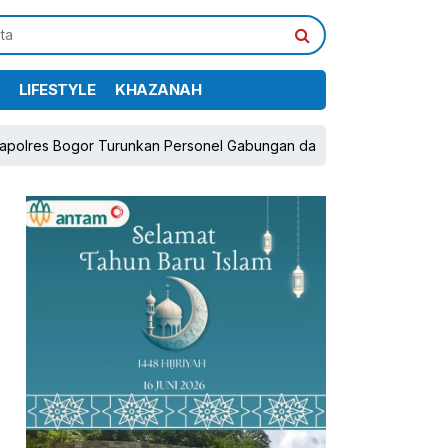
LIFESTYLE
KHAZANAH
r Turunkan Personel Gabungan dan Brimob, Prioritaskan Pengaman
pp
book
Share