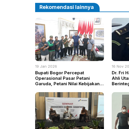
Rekomendasi lainnya
19 Jan 2026
16 Nov 2
Bupati Bogor Percepat
Dr. Fri 
Operasional Pasar Petani
Ahli Ut
Garuda, Petani Nilai Kebijakan
Berinte
Pro-Petani Kecil
Mengabd