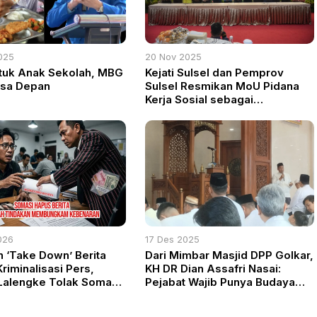
025
20 Nov 2025
tuk Anak Sekolah, MBG
Kejati Sulsel dan Pemprov
asa Depan
Sulsel Resmikan MoU Pidana
Kerja Sosial sebagai
Implementasi KUHP Baru
026
17 Des 2025
n ‘Take Down’ Berita
Dari Mimbar Masjid DPP Golkar,
riminalisasi Pers,
KH DR Dian Assafri Nasai:
Lalengke Tolak Somasi
Pejabat Wajib Punya Budaya
ra Martin Manoluk
Malu, Jangan Jadi Raja Kecil