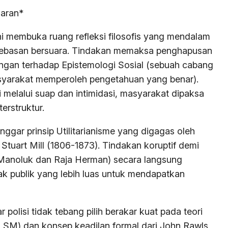
naran*
 membuka ruang refleksi filosofis yang mendalam
bebasan bersuara. Tindakan memaksa penghapusan
ngan terhadap Epistemologi Sosial (sebuah cabang
syarakat memperoleh pengetahuan yang benar).
 melalui suap dan intimidasi, masyarakat dipaksa
erstruktur.
ggar prinsip Utilitarianisme yang digagas oleh
tuart Mill (1806-1873). Tindakan koruptif demi
n Manoluk dan Raja Herman) secara langsung
 publik yang lebih luas untuk mendapatkan
r polisi tidak tebang pilih berakar kuat pada teori
22 SM) dan konsep keadilan formal dari John Rawls