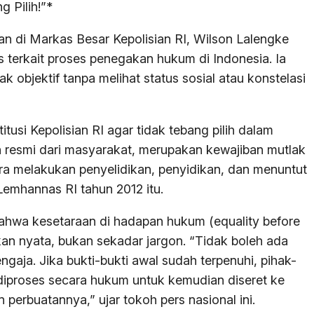
 Pilih!”*
an di Markas Besar Kepolisian RI, Wilson Lalengke
 terkait proses penegakan hukum di Indonesia. Ia
k objektif tanpa melihat status sosial atau konstelasi
usi Kepolisian RI agar tidak tebang pilih dalam
 resmi dari masyarakat, merupakan kewajiban mutlak
a melakukan penyelidikan, penyidikan, dan menuntut
Lemhannas RI tahun 2012 itu.
bahwa kesetaraan di hadapan hukum (equality before
kan nyata, bukan sekadar jargon. “Tidak boleh ada
gaja. Jika bukti-bukti awal sudah terpenuhi, pihak-
 diproses secara hukum untuk kemudian diseret ke
erbuatannya,” ujar tokoh pers nasional ini.