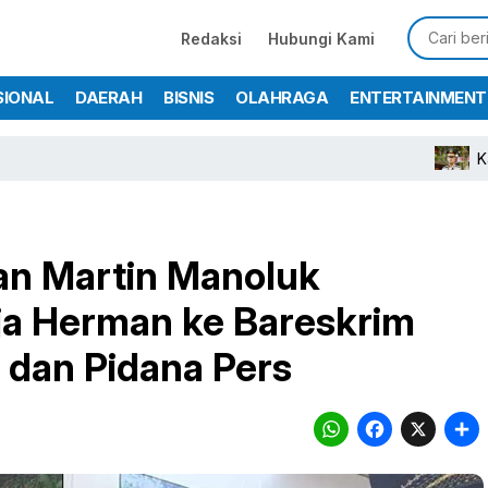
Redaksi
Hubungi Kami
SIONAL
DAERAH
BISNIS
OLAHRAGA
ENTERTAINMENT
Kapolres Bogo
an Martin Manoluk
ja Herman ke Bareskrim
i dan Pidana Pers
WhatsA
Face
X