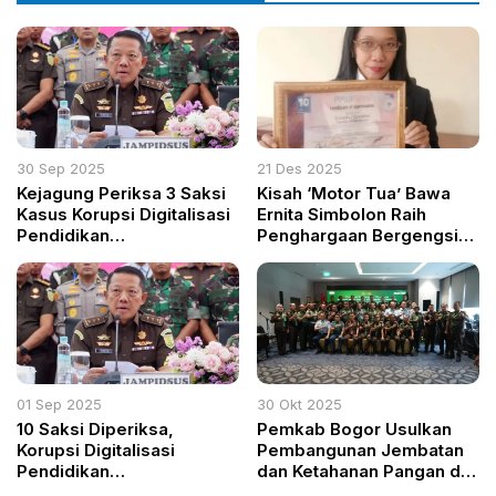
30 Sep 2025
21 Des 2025
Kejagung Periksa 3 Saksi
Kisah ‘Motor Tua’ Bawa
Kasus Korupsi Digitalisasi
Ernita Simbolon Raih
Pendidikan
Penghargaan Bergengsi
Kemendikbudristek
dari PPWI!
01 Sep 2025
30 Okt 2025
10 Saksi Diperiksa,
Pemkab Bogor Usulkan
Korupsi Digitalisasi
Pembangunan Jembatan
Pendidikan
dan Ketahanan Pangan di
Kemendikbudristek Kian
Rakornas Kemendagri