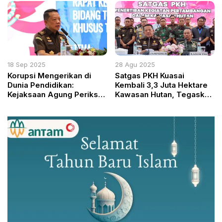
Terkuak
18 Sep 2025
28 Agu 2025
Korupsi Mengerikan di
Satgas PKH Kuasai
Dunia Pendidikan:
Kembali 3,3 Juta Hektare
Kejaksaan Agung Periksa
Kawasan Hutan, Tegaskan
6 Saksi Terkait Digitalisasi
Komitmen Negara
Kemendikbudristek
Lindungi Sumber Daya
Alam