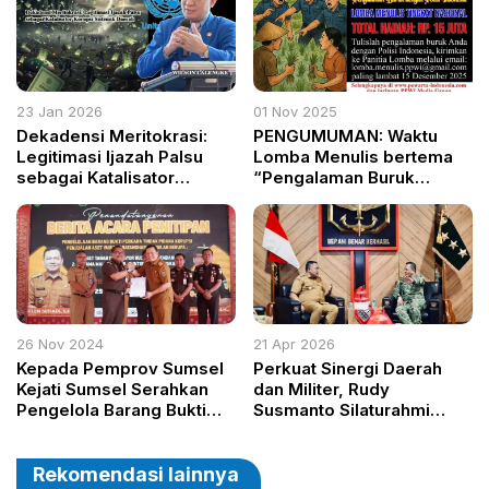
23 Jan 2026
01 Nov 2025
Dekadensi Meritokrasi:
PENGUMUMAN: Waktu
Legitimasi Ijazah Palsu
Lomba Menulis bertema
sebagai Katalisator
“Pengalaman Buruk
Korupsi Sistemik Daerah
dengan Polisi Indonesia”
Diperpanjang Hingga 15
Desember 2025
26 Nov 2024
21 Apr 2026
Kepada Pemprov Sumsel
Perkuat Sinergi Daerah
Kejati Sumsel Serahkan
dan Militer, Rudy
Pengelola Barang Bukti
Susmanto Silaturahmi
Aset Yayasan Batanghari
dengan Komando Pasukan
Sembilan
Khusus
Rekomendasi lainnya