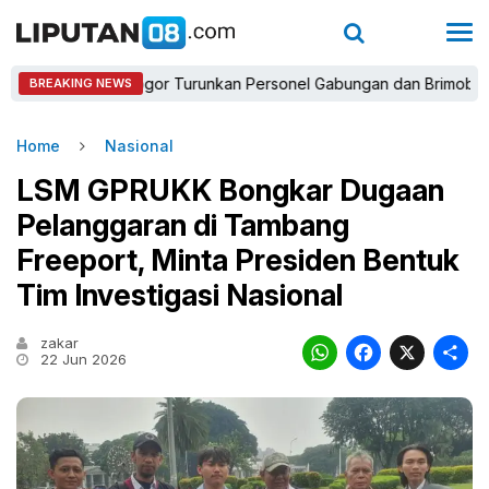
apolres Bogor Turunkan Personel Gabungan dan Brimob, Prioritask
BREAKING NEWS
Home
Nasional
LSM GPRUKK Bongkar Dugaan
Pelanggaran di Tambang
Freeport, Minta Presiden Bentuk
Tim Investigasi Nasional
zakar
WhatsAp
Faceb
X
22 Jun 2026