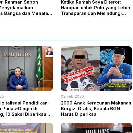
r. Rahman Sabon
Ketika Rumah Saya Diteror:
Menyelamatkan
Harapan untuk Polri yang Lebih
as Bangsa dan Menata
Transparan dan Melindungi
istem Pemerintahan
Jurnalis
025
02 Feb 2026
gitalisasi Pendidikan:
2000 Anak Keracunan Makanan
 Panas-Dingin di
Bergizi Gratis, Kepala BGN
g, 10 Saksi Diperiksa —
Harus Diperiksa
 yang Makin Ngeri
!