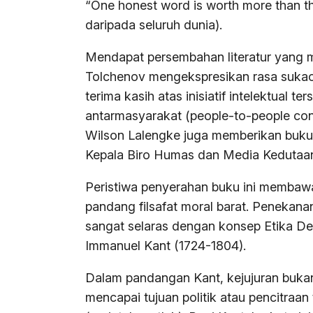
“One honest word is worth more than the
daripada seluruh dunia).
Mendapat persembahan literatur yang me
Tolchenov mengekspresikan rasa sukaci
terima kasih atas inisiatif intelektual 
antarmasyarakat (people-to-people con
Wilson Lalengke juga memberikan buku
Kepala Biro Humas dan Media Kedutaan
Peristiwa penyerahan buku ini membawa 
pandang filsafat moral barat. Penekanan
sangat selaras dengan konsep Etika Deo
Immanuel Kant (1724-1804).
Dalam pandangan Kant, kejujuran buka
mencapai tujuan politik atau pencitraan