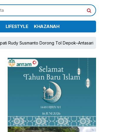
LIFESTYLE
KHAZANAH
smanto Dorong Tol Depok–Antasari dan Jalan Tambang Demi Pert
pp
book
Share