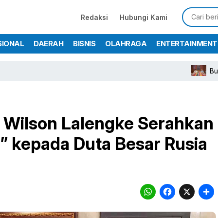
Redaksi
Hubungi Kami
SIONAL
DAERAH
BISNIS
OLAHRAGA
ENTERTAINMENT
Bupati Rudy Su
: Wilson Lalengke Serahkan
” kepada Duta Besar Rusia
WhatsA
Face
X