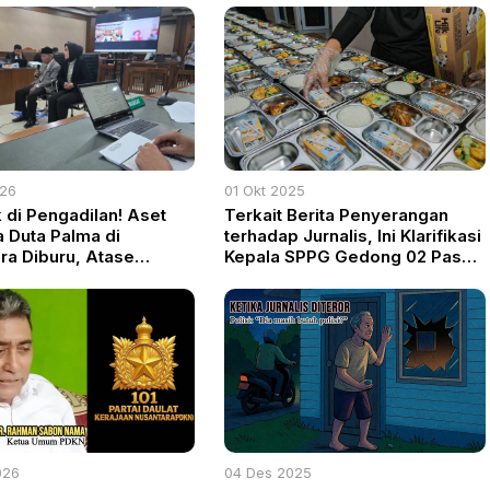
026
01 Okt 2025
 di Pengadilan! Aset
Terkait Berita Penyerangan
 Duta Palma di
terhadap Jurnalis, Ini Klarifikasi
ra Diburu, Atase
Kepala SPPG Gedong 02 Pasar
an RI Jadi Saksi Kunci
Rebo
026
04 Des 2025