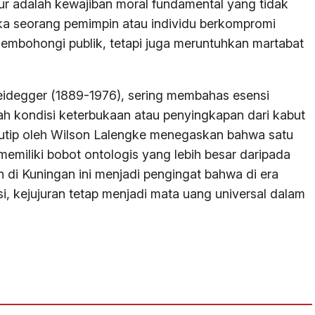
ujur adalah kewajiban moral fundamental yang tidak
tika seorang pemimpin atau individu berkompromi
membohongi publik, tetapi juga meruntuhkan martabat
n Heidegger (1889-1976), sering membahas esensi
ah kondisi keterbukaan atau penyingkapan dari kabut
kutip oleh Wilson Lalengke menegaskan bahwa satu
emiliki bobot ontologis yang lebih besar daripada
 di Kuningan ini menjadi pengingat bahwa di era
, kejujuran tetap menjadi mata uang universal dalam