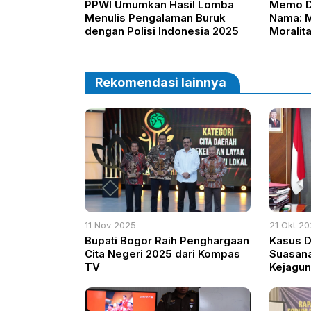
PPWI Umumkan Hasil Lomba
Memo D
Menulis Pengalaman Buruk
Nama: 
dengan Polisi Indonesia 2025
Moralit
Ulang S
Rekomendasi lainnya
11 Nov 2025
21 Okt 2
Bupati Bogor Raih Penghargaan
Kasus Di
Cita Negeri 2025 dari Kompas
Suasana
TV
Kejagun
Skandal
Terkuak