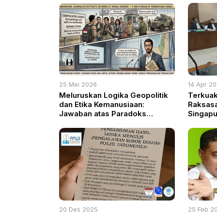
25 Mei 2026
14 Apr 2
Meluruskan Logika Geopolitik
Terkuak
dan Etika Kemanusiaan:
Raksasa
Jawaban atas Paradoks
Singapu
Pembelaan Aktivisme Tanpa
Kejaksa
Prosedur
20 Des 2025
25 Feb 2