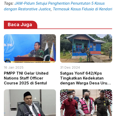
Tags:
JAM-Pidum Setujui Penghentian Penuntutan 5 Kasus
dengan Restorative Justice
,
Termasuk Kasus Fidusia di Kendari
Baca Juga
16 Jan 2025
31 Des 2024
PMPP TNI Gelar United
Satgas Yonif 642/Kps
Nations Staff Officer
Tingkatkan Kedekatan
Course 2025 di Sentul
dengan Warga Desa Ururu
Melalui Anjangsana