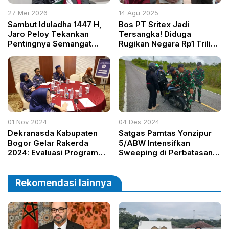
27 Mei 2026
14 Agu 2025
Sambut Iduladha 1447 H,
Bos PT Sritex Jadi
Jaro Peloy Tekankan
Tersangka! Diduga
Pentingnya Semangat
Rugikan Negara Rp1 Triliun
Gotong Royong dan
Lebih dalam Kasus Kredit
Kepedulian
Fiktif
01 Nov 2024
04 Des 2024
Dekranasda Kabupaten
Satgas Pamtas Yonzipur
Bogor Gelar Rakerda
5/ABW Intensifkan
2024: Evaluasi Program
Sweeping di Perbatasan
dan Strategi Baru untuk
RI-Malaysia untuk Cegah
Dorong UMKM dan
Narkoba dan Barang Ilegal
Ekonomi Kreatif
Rekomendasi lainnya