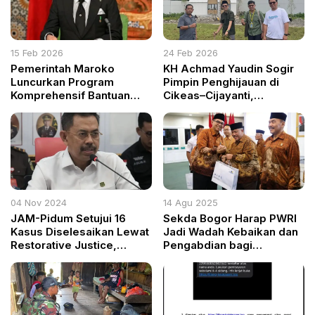
15 Feb 2026
24 Feb 2026
Pemerintah Maroko
KH Achmad Yaudin Sogir
Luncurkan Program
Pimpin Penghijauan di
Komprehensif Bantuan
Cikeas–Cijayanti,
Banjir
Targetkan 1.000 Pohon
untuk Cegah Banjir
04 Nov 2024
14 Agu 2025
JAM-Pidum Setujui 16
Sekda Bogor Harap PWRI
Kasus Diselesaikan Lewat
Jadi Wadah Kebaikan dan
Restorative Justice,
Pengabdian bagi
Termasuk Kasus
Pensiunan ASN
Penadahan di Subang