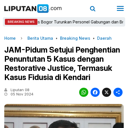
Kapolres Bogor Turunkan Personel Gabungan dan Brimob, Prior
BREAKING NEWS
Home
Berita Utama
•
Breaking News
•
Daerah
JAM-Pidum Setujui Penghentian
Penuntutan 5 Kasus dengan
Restorative Justice, Termasuk
Kasus Fidusia di Kendari
Liputan 08
WhatsAp
Faceb
X
05 Nov 2024